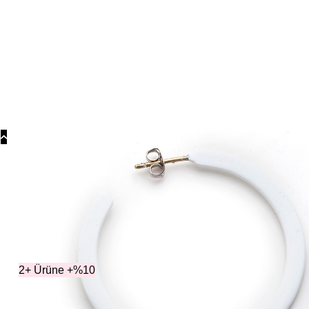
Koly
Güm
Koly
Yonc
Koly
2+ Ürüne +%10