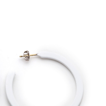
e
Küpe
üş
Gümüş
e
Küpe
a
Kalp
e
Küpe
Yonca
Küpe
Kategoriler
Küpe
Halka Küpe
Beyaza Halka Küpe