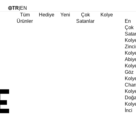
Tü
TR
|
EN
Tüm
Hediye
Yeni
Çok
Kolye
Ürünler
Satanlar
En
Çok
Sata
Koly
Zinci
Koly
Abiy
Koly
Göz
Koly
Cha
Koly
Doğa
Koly
İnci
Koly
Chok
Koly
Kalp