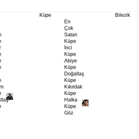
m Ürünlerde Geçerli
%30
İndirim •
2 Ürün ve Üzerine Sepette Ek %10
İndirim Fırsa
Küpe
Bilezik
En
Çok
n
Satan
e
Küpe
r
İnci
e
Küpe
e
Abiye
e
Küpe
Doğaltaş
e
Küpe
rm
Kıkırdak
e
Küpe
ltaş
Halka
e
Küpe
Göz
e
Küpe
er
Charm
e
Küpe
Klipsli