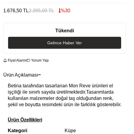
1.676,50
TL
2.395,00
TL
%
30
Tükendi
Gelince Haber Ver
Fiyat Alarmı
Yorum Yap
Ürün Açıklaması
Betina tarafından tasarlanan Mon Reve ürünleri el
işçiliği ile sınırlı sayıda üretilmektedir.Tasarımlarda
kullanılan malzemeler doğal taş olduğundan renk,
şekil ve boyutta resimdeki ürün ile farklılık gösterebilir.
Ürün Özellikleri
Kategori
Küpe