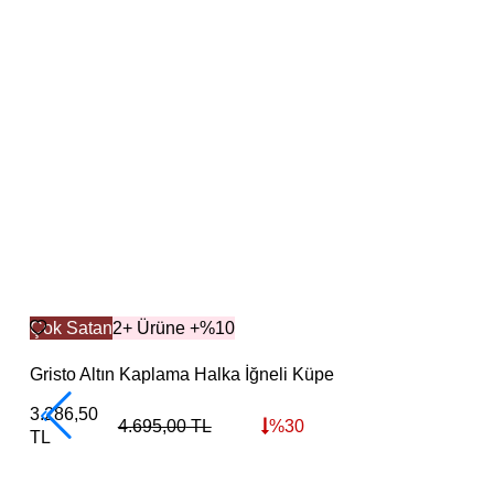
Çok Satan
2+ Ürüne +%10
Gristo Altın Kaplama Halka İğneli Küpe
3.286,50
4.695,00
TL
%
30
TL