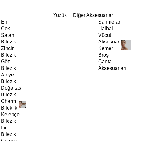
tı!
Yüzük
Diğer Aksesuarlar
En
Şahmeran
Çok
Halhal
Satan
Vücut
Bilezik
Aksesuarı
Zincir
Kemer
Bilezik
Broş
Göz
Çanta
Bilezik
Aksesuarları
Abiye
Bilezik
Doğaltaş
Bilezik
Charm
Bileklik
Kelepçe
Bilezik
İnci
Bilezik
Gümüş