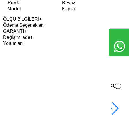
Renk
Beyaz
Model
Klipsli
ÖLÇÜ BİLGİLERİ
Ödeme Seçenekleri
GARANTİ
Değişim İade
Yorumlar
Çok
Vic
3.9
TL