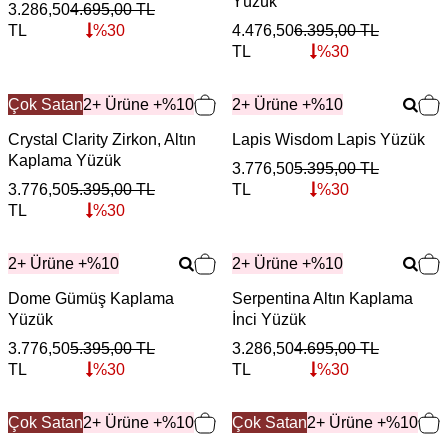
Yüzük
3.286,50
4.695,00
TL
TL
%
30
4.476,50
6.395,00
TL
TL
%
30
Çok Satan
2+ Ürüne +%10
2+ Ürüne +%10
Crystal Clarity Zirkon, Altın
Lapis Wisdom Lapis Yüzük
Kaplama Yüzük
3.776,50
5.395,00
TL
3.776,50
5.395,00
TL
TL
%
30
TL
%
30
2+ Ürüne +%10
2+ Ürüne +%10
Dome Gümüş Kaplama
Serpentina Altın Kaplama
Yüzük
İnci Yüzük
3.776,50
5.395,00
TL
3.286,50
4.695,00
TL
TL
%
30
TL
%
30
Çok Satan
2+ Ürüne +%10
Çok Satan
2+ Ürüne +%10