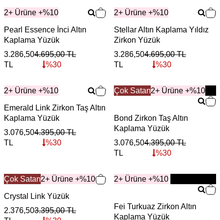
2+ Ürüne +%10
2+ Ürüne +%10
Pearl Essence İnci Altın
Stellar Altın Kaplama Yıldız
Kaplama Yüzük
Zirkon Yüzük
3.286,50
4.695,00
TL
3.286,50
4.695,00
TL
TL
%
30
TL
%
30
2+ Ürüne +%10
Çok Satan
YENİ
2+ Ürüne +%10
Emerald Link Zirkon Taş Altın
Kaplama Yüzük
Bond Zirkon Taş Altın
Kaplama Yüzük
3.076,50
4.395,00
TL
TL
%
30
3.076,50
4.395,00
TL
TL
%
30
Çok Satan
2+ Ürüne +%10
2+ Ürüne +%10
YENİ
Crystal Link Yüzük
Fei Turkuaz Zirkon Altın
2.376,50
3.395,00
TL
Kaplama Yüzük