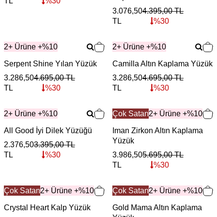
TL
%
30
3.076,50
4.395,00
TL
TL
%
30
2+ Ürüne +%10
2+ Ürüne +%10
Serpent Shine Yılan Yüzük
Camilla Altın Kaplama Yüzük
3.286,50
4.695,00
TL
3.286,50
4.695,00
TL
TL
%
30
TL
%
30
2+ Ürüne +%10
Çok Satan
2+ Ürüne +%10
All Good İyi Dilek Yüzüğü
Iman Zirkon Altın Kaplama
Yüzük
2.376,50
3.395,00
TL
TL
%
30
3.986,50
5.695,00
TL
TL
%
30
Çok Satan
2+ Ürüne +%10
Çok Satan
2+ Ürüne +%10
Crystal Heart Kalp Yüzük
Gold Mama Altın Kaplama