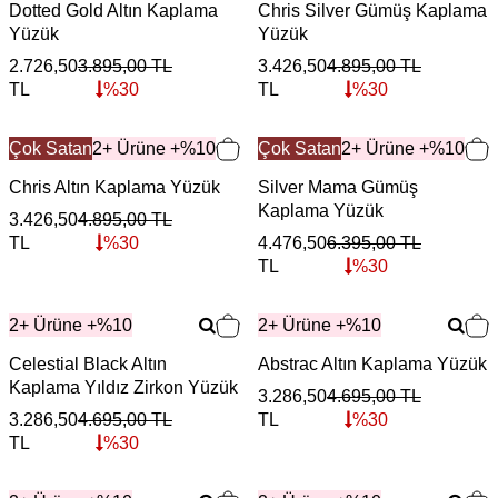
Dotted Gold Altın Kaplama
Chris Silver Gümüş Kaplama
Yüzük
Yüzük
2.726,50
3.895,00
TL
3.426,50
4.895,00
TL
TL
%
30
TL
%
30
Çok Satan
2+ Ürüne +%10
Çok Satan
2+ Ürüne +%10
Chris Altın Kaplama Yüzük
Silver Mama Gümüş
Kaplama Yüzük
3.426,50
4.895,00
TL
TL
%
30
4.476,50
6.395,00
TL
TL
%
30
2+ Ürüne +%10
2+ Ürüne +%10
Celestial Black Altın
Abstrac Altın Kaplama Yüzük
Kaplama Yıldız Zirkon Yüzük
3.286,50
4.695,00
TL
3.286,50
4.695,00
TL
TL
%
30
TL
%
30