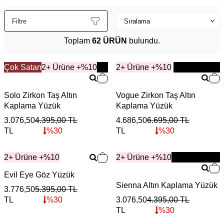
Filtre
Toplam
62 ÜRÜN
bulundu.
Çok Satan
YENİ
2+ Ürüne +%10
2+ Ürüne +%10
YENİ
Solo Zirkon Taş Altın
Vogue Zirkon Taş Altın
Kaplama Yüzük
Kaplama Yüzük
3.076,50
4.395,00
TL
4.686,50
6.695,00
TL
TL
%
30
TL
%
30
2+ Ürüne +%10
2+ Ürüne +%10
YENİ
Evil Eye Göz Yüzük
Sienna Altın Kaplama Yüzük
3.776,50
5.395,00
TL
TL
%
30
3.076,50
4.395,00
TL
TL
%
30