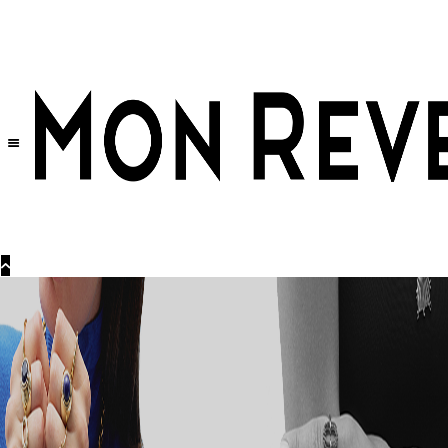
Tüm Ürünlerde Geçerli
%30
İndirim •
2 Ürün ve Üzerine Sepette Ek %10
İndirim Fırsatı!