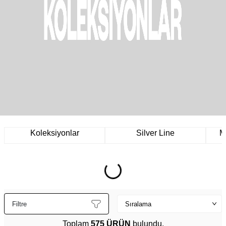
Koleksiyonlar
Silver Line
M
Filtre
Toplam
575 ÜRÜN
bulundu.