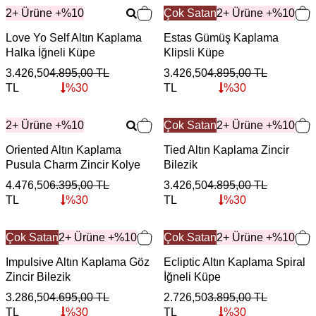
2+ Ürüne +%10
Çok Satan
2+ Ürüne +%10
Love Yo Self Altın Kaplama
Estas Gümüş Kaplama
Halka İğneli Küpe
Klipsli Küpe
3.426,50
4.895,00
TL
3.426,50
4.895,00
TL
TL
%
30
TL
%
30
2+ Ürüne +%10
Çok Satan
2+ Ürüne +%10
Oriented Altın Kaplama
Tied Altın Kaplama Zincir
Pusula Charm Zincir Kolye
Bilezik
4.476,50
6.395,00
TL
3.426,50
4.895,00
TL
TL
%
30
TL
%
30
Çok Satan
2+ Ürüne +%10
Çok Satan
2+ Ürüne +%10
Impulsive Altın Kaplama Göz
Ecliptic Altın Kaplama Spiral
Zincir Bilezik
İğneli Küpe
3.286,50
4.695,00
TL
2.726,50
3.895,00
TL
TL
%
30
TL
%
30