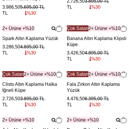
2.726,50
3.895,00
TL
3.986,50
5.695,00
TL
TL
%
30
TL
%
30
2+ Ürüne +%10
Çok Satan
2+ Ürüne +%10
Spark Altın Kaplama Yüzük
Banana Altın Kaplama Klipsli
Küpe
3.286,50
4.695,00
TL
TL
%
30
3.426,50
4.895,00
TL
TL
%
30
Çok Satan
2+ Ürüne +%10
Çok Satan
2+ Ürüne +%10
Clisto Altın Kaplama Halka
Fala Zirkon Altın Kaplama
İğneli Küpe
Yüzük
2.726,50
3.895,00
TL
4.476,50
6.395,00
TL
TL
%
30
TL
%
30
2+ Ürüne +%10
2+ Ürüne +%10