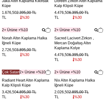
Jaka Altın Kaplama Kıkırdak
Doreen Zirkon Altın Kaplama
Küpe
Kalp Klipsli Küpe
1.676,50
2.395,00
TL
4.476,50
6.395,00
TL
TL
%
30
TL
%
30
2+ Ürüne +%10
2+ Ürüne +%10
Norah Altın Kaplama Halka
Sacred Lacivert Zirkon ,
İğneli Küpe
Mercan Doğaltaş Altın
Kaplama Kolye
2.726,50
3.895,00
TL
TL
%
30
4.476,50
6.395,00
TL
TL
%
30
Çok Satan
2+ Ürüne +%10
2+ Ürüne +%10
Radiant Heart Altın Kaplama
Nix Altın Kaplama Halka
Kalp Klipsli Küpe
İğneli Küpe
3.426,50
4.895,00
TL
2.026,50
2.895,00
TL
TL
%
30
TL
%
30