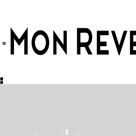
Tüm Ürünlerde Geçerli
%30
İndirim •
2 Ürün ve Üzerine Sepette Ek %10
İndirim Fırsatı!