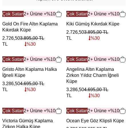
Çok Satan
2+ Ürüne +%10
Çok Satan
2+ Ürüne +%10
Gold On Fire Altın Kaplama
Kiki Gümüş Kıkırdak Küpe
Kıkırdak Küpe
2.726,50
3.895,00
TL
2.726,50
3.895,00
TL
TL
%
30
TL
%
30
Çok Satan
2+ Ürüne +%10
Çok Satan
2+ Ürüne +%10
Gristo Altın Kaplama Halka
Angelina Altın Kaplama
İğneli Küpe
Zirkon Yıldız Charm İğneli
Küpe
3.286,50
4.695,00
TL
TL
%
30
3.286,50
4.695,00
TL
TL
%
30
Çok Satan
2+ Ürüne +%10
Çok Satan
2+ Ürüne +%10
Victoria Gümüş Kaplama
Ocean Eye Göz Klipsli Küpe
Zirkon Halka Küpe