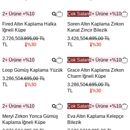
2+ Ürüne +%10
Çok Satan
2+ Ürüne +%10
Fired Altın Kaplama Halka
Soren Altın Kaplama Zirkon
İğneli Küpe
Kanat Zincir Bilezik
2.726,50
3.895,00
TL
3.426,50
4.895,00
TL
TL
%
30
TL
%
30
2+ Ürüne +%10
Çok Satan
2+ Ürüne +%10
Loop Gümüş Kaplama Yüzük
Grace Altın Kaplama Zirkon
Charm İğneli Küpe
3.286,50
4.695,00
TL
TL
%
30
3.286,50
4.695,00
TL
TL
%
30
2+ Ürüne +%10
Çok Satan
2+ Ürüne +%10
Meryl Zirkon Yonca Gümüş
Eva Altın Kaplama Kelepçe
Kaplama İğneli Küpe
Bilezik