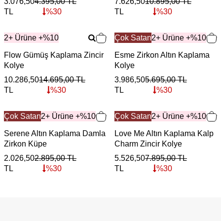
3.076,50
4.395,00
TL
7.626,50
10.895,00
TL
TL
%
30
TL
%
30
2+ Ürüne +%10
Çok Satan
2+ Ürüne +%10
Flow Gümüş Kaplama Zincir
Esme Zirkon Altın Kaplama
Kolye
Kolye
10.286,50
14.695,00
TL
3.986,50
5.695,00
TL
TL
%
30
TL
%
30
Çok Satan
2+ Ürüne +%10
Çok Satan
2+ Ürüne +%10
Serene Altın Kaplama Damla
Love Me Altın Kaplama Kalp
Zirkon Küpe
Charm Zincir Kolye
2.026,50
2.895,00
TL
5.526,50
7.895,00
TL
TL
%
30
TL
%
30