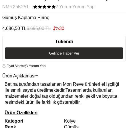
NMR25K251
2 Yorum
Yorum Yap
Gümüş Kaplama Pirinç
4.686,50
TL
6.695,00
TL
%
30
Tükendi
Gelince Haber Ver
Fiyat Alarmı
Yorum Yap
Ürün Açıklaması
Betina tarafından tasarlanan Mon Reve ürünleri el işçiliği
ile sınırlı sayıda üretilmektedir.Tasarımlarda kullanılan
malzemeler doğal taş olduğundan renk, şekil ve boyutta
resimdeki ürün ile farklılık gösterebilir.
Ürün Özellikleri
Kategori
Kolye
Renk
Gümüş