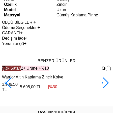
Özellik
Zincir
Model
Uzun
Materyal
Gümüş Kaplama Pirinç
ÖLÇÜ BİLGİLERİ
Ödeme Seçenekleri
GARANTİ
Değişim İade
Yorumlar (2)
BENZER ÜRÜNLER
Çok Satan
2+ Ürüne +%10
Warrior Altın Kaplama Zincir Kolye
F
3.986,50
3
5.695,00
TL
%
30
TL
MON REVE E-BÜLTEN