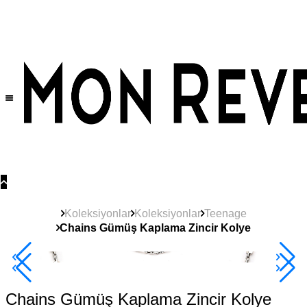
Tüm Ürünlerde Geçerli
%30
İndirim •
2 Ürün ve Üzerine Sepette Ek %10
İndirim Fırsatı!
Koleksiyonlar
Koleksiyonlar
Teenage
Chains Gümüş Kaplama Zincir Kolye
2+ Ürüne +%10
Chains Gümüş Kaplama Zincir Kolye