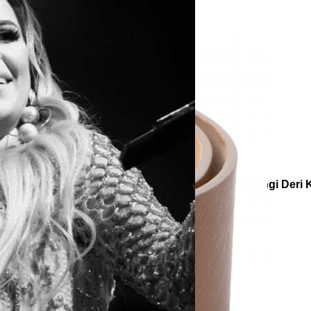
e
Küpe
üş
Gümüş
e
Küpe
a
Kalp
e
Küpe
Yonca
Küpe
oriler
Diğer Aksesuarlar
Kemer
Chocolate Kahverengi Deri 