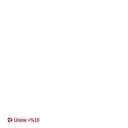
2+ Ürüne +%10