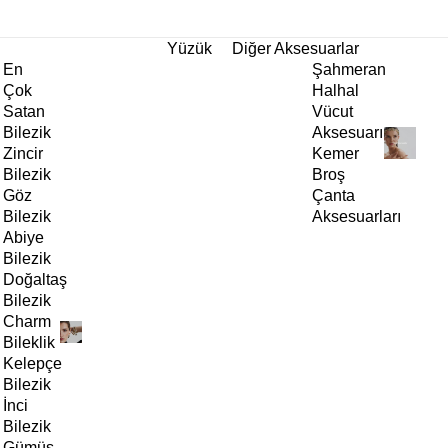
tı!
Yüzük
Diğer Aksesuarlar
En
Şahmeran
Çok
Halhal
Satan
Vücut
Bilezik
Aksesuarı
Zincir
Kemer
Bilezik
Broş
Göz
Çanta
Bilezik
Aksesuarları
Abiye
Bilezik
Doğaltaş
Bilezik
Charm
Bileklik
Kelepçe
Bilezik
İnci
Bilezik
Gümüş