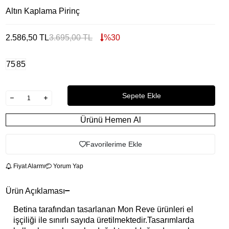
Altın Kaplama Pirinç
2.586,50
TL
3.695,00
TL
%
30
75
85
Sepete Ekle
Ürünü Hemen Al
Favorilerime Ekle
Fiyat Alarmı
Yorum Yap
Ürün Açıklaması
Betina tarafından tasarlanan Mon Reve ürünleri el
işçiliği ile sınırlı sayıda üretilmektedir.Tasarımlarda