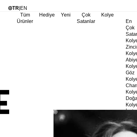
Tü
TR
|
EN
Tüm
Hediye
Yeni
Çok
Kolye
Ürünler
Satanlar
En
Çok
Sata
Koly
Zinci
Koly
Abiy
Koly
Göz
Koly
Cha
Koly
Doğa
Koly
İnci
Koly
Chok
Koly
Kalp