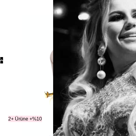
Koly
Güm
Koly
Yonc
Koly
Kateg
2+ Ürüne +%10