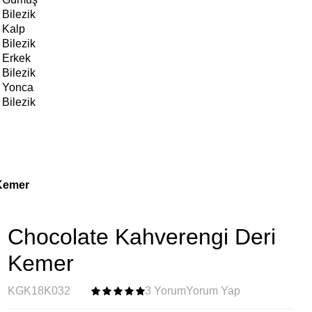
Bilezik
Kalp
Bilezik
Erkek
Bilezik
Yonca
Bilezik
Kemer
Chocolate Kahverengi Deri
Kemer
KGK18K032
3 Yorum
Yorum Yap