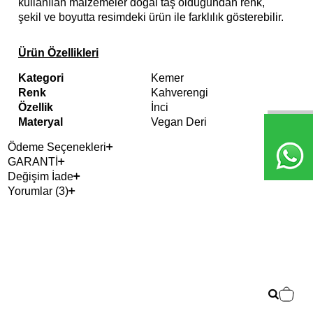
kullanılan malzemeler doğal taş olduğundan renk,
şekil ve boyutta resimdeki ürün ile farklılık gösterebilir.
Ürün Özellikleri
Kategori
Kemer
Renk
Kahverengi
Özellik
İnci
Materyal
Vegan Deri
Ödeme Seçenekleri
GARANTİ
Değişim İade
Yorumlar (3)
2+ 