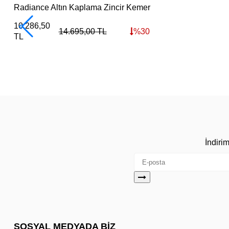
Radiance Altın Kaplama Zincir Kemer
10.286,50
14.695,00
TL
%
30
TL
İndiri
SOSYAL MEDYADA BİZ