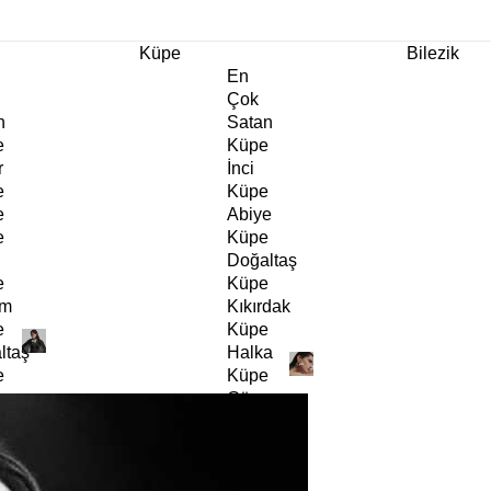
m Ürünlerde Geçerli
%30
İndirim •
2 Ürün ve Üzerine Sepette Ek %10
İndirim Fırsa
Küpe
Bilezik
En
Çok
n
Satan
e
Küpe
r
İnci
e
Küpe
e
Abiye
e
Küpe
Doğaltaş
e
Küpe
rm
Kıkırdak
e
Küpe
ltaş
Halka
e
Küpe
Göz
e
Küpe
er
Charm
e
Küpe
Klipsli