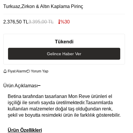
Turkuaz,Zirkon & Altın Kaplama Pirinç
2.376,50
TL
3.395,00
TL
%
30
Tükendi
Gelince Haber Ver
Fiyat Alarmı
Yorum Yap
Ürün Açıklaması
Betina tarafından tasarlanan Mon Reve ürünleri el
işçiliği ile sınırlı sayıda üretilmektedir.Tasarımlarda
kullanılan malzemeler doğal taş olduğundan renk,
şekil ve boyutta resimdeki ürün ile farklılık gösterebilir.
Ürün Özellikleri