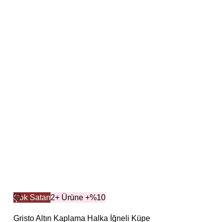
Çok Satan
2+ Ürüne +%10
Gristo Altın Kaplama Halka İğneli Küpe