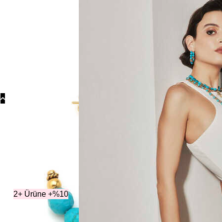
Koly
Güm
Koly
Yonc
Koly
Kategori
2+ Ürüne +%10