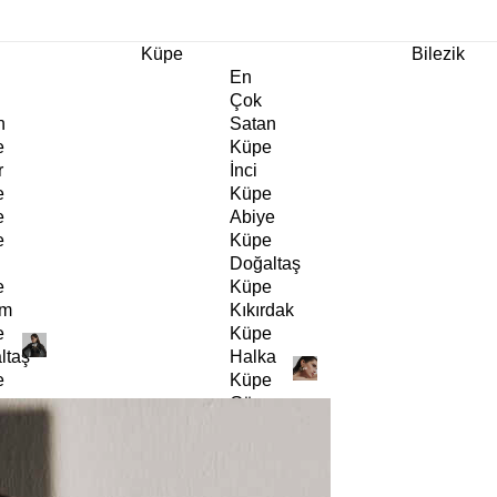
m Ürünlerde Geçerli
%30
İndirim •
2 Ürün ve Üzerine Sepette Ek %10
İndirim Fırsa
Küpe
Bilezik
En
Çok
n
Satan
e
Küpe
r
İnci
e
Küpe
e
Abiye
e
Küpe
Doğaltaş
e
Küpe
rm
Kıkırdak
e
Küpe
ltaş
Halka
e
Küpe
Göz
e
Küpe
er
Charm
e
Küpe
Klipsli