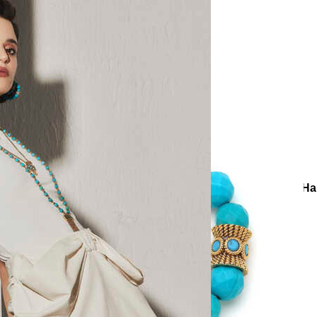
e
Küpe
üş
Gümüş
e
Küpe
a
Kalp
e
Küpe
Yonca
Küpe
ler
Küpe
Halka Küpe
Iva Turkuaz Doğaltaş Altın Kaplama H