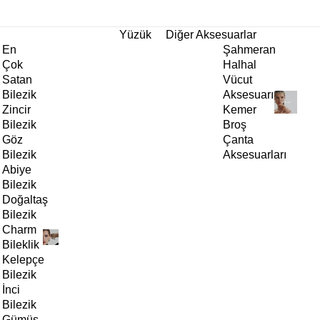
tı!
Yüzük
Diğer Aksesuarlar
En
Şahmeran
Çok
Halhal
Satan
Vücut
Bilezik
Aksesuarı
Zincir
Kemer
Bilezik
Broş
Göz
Çanta
Bilezik
Aksesuarları
Abiye
Bilezik
Doğaltaş
Bilezik
Charm
Bileklik
Kelepçe
Bilezik
İnci
Bilezik
Gümüş