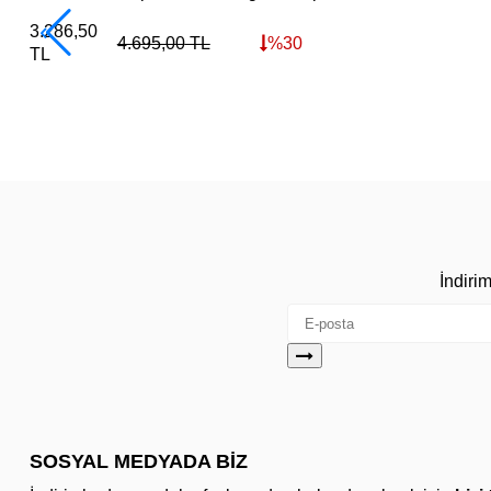
3.286,50
4.695,00
TL
%
30
TL
İndiri
SOSYAL MEDYADA BİZ