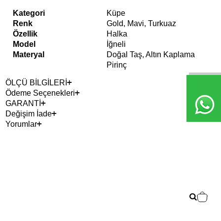
Kategori
Küpe
Renk
Gold, Mavi, Turkuaz
Özellik
Halka
Model
İğneli
Materyal
Doğal Taş, Altın Kaplama
Pirinç
ÖLÇÜ BİLGİLERİ
Ödeme Seçenekleri
GARANTİ
Değişim İade
Yorumlar
Çok
Vic