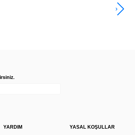
3.9
TL
rsiniz.
YARDIM
YASAL KOŞULLAR