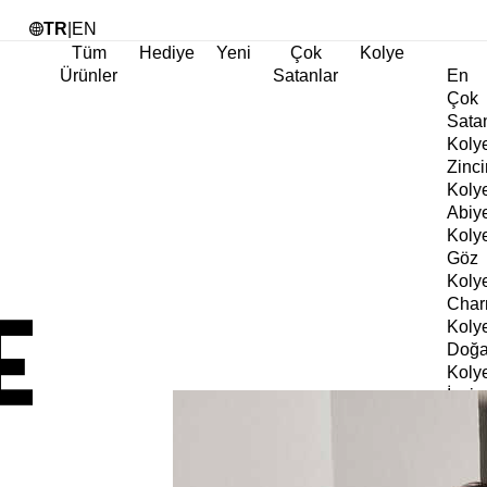
Tü
TR
|
EN
Tüm
Hediye
Yeni
Çok
Kolye
Ürünler
Satanlar
En
Çok
Sata
Koly
Zinci
Koly
Abiy
Koly
Göz
Koly
Cha
Koly
Doğa
Koly
İnci
Koly
Chok
Koly
Kalp