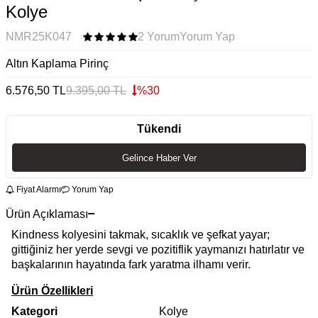
Kolye
NMR25K047
2 Yorum
Yorum Yap
Altın Kaplama Pirinç
6.576,50
TL
9.395,00
TL
%
30
Tükendi
Gelince Haber Ver
Fiyat Alarmı
Yorum Yap
Ürün Açıklaması
Kindness kolyesini takmak, sıcaklık ve şefkat yayar;
gittiğiniz her yerde sevgi ve pozitiflik yaymanızı hatırlatır ve
başkalarının hayatında fark yaratma ilhamı verir.
Ürün Özellikleri
Kategori
Kolye