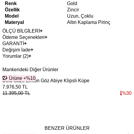
Renk
Gold
Özellik
Zincir
Model
Uzun, Çoklu
Materyal
Altın Kaplama Pirinç
ÖLÇÜ BİLGİLERİ
Ödeme Seçenekleri
GARANTİ
Değişim İade
Yorumlar (2)
Mankendeki Diğer Ürünler
2+ Ürüne +%10
Bold Gaze Zirkon Göz Abiye Klipsli Küpe
G
7.976,50
TL
5
11.395,00
TL
%
30
7
BENZER ÜRÜNLER