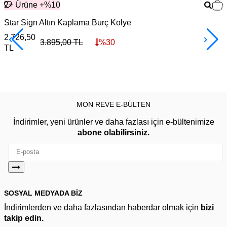
2+ Ürüne +%10
Star Sign Altın Kaplama Burç Kolye
G
2.726,50
3
3.895,00
TL
%
30
TL
MON REVE E-BÜLTEN
İndirimler, yeni ürünler ve daha fazlası için e-bültenimize
abone olabilirsiniz.
SOSYAL MEDYADA BİZ
İndirimlerden ve daha fazlasından haberdar olmak için
bizi
takip edin.