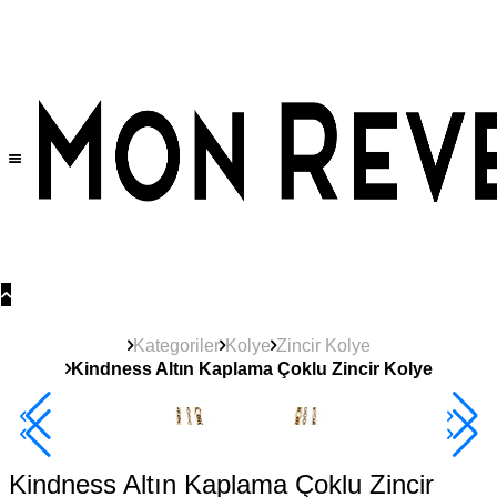
Tüm Ürünlerde Geçerli
%30
İndirim •
2 Ürün ve Üzerine Sepette Ek %10
İndirim Fırsatı!
Kategoriler
Kolye
Zincir Kolye
Kindness Altın Kaplama Çoklu Zincir Kolye
2+ Ürüne +%10
Kindness Altın Kaplama Çoklu Zincir