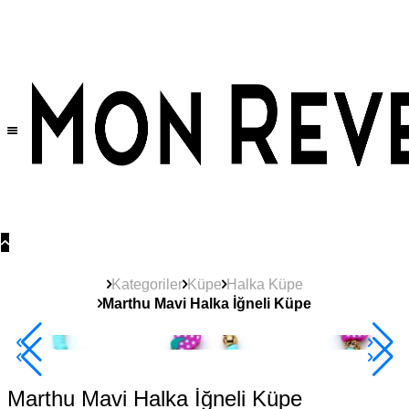
Tüm Ürünlerde Geçerli
%30
İndirim •
2 Ürün ve Üzerine Sepette Ek %10
İndirim Fırsatı!
Kategoriler
Küpe
Halka Küpe
Marthu Mavi Halka İğneli Küpe
2+ Ürüne +%10
Marthu Mavi Halka İğneli Küpe