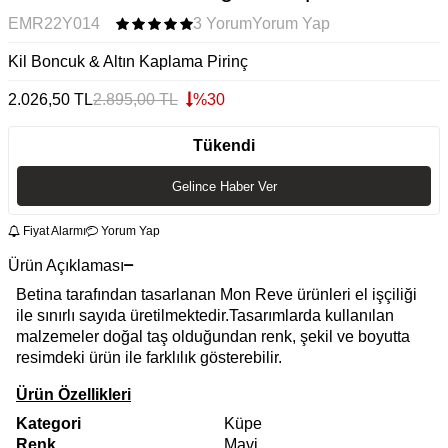
EMR22Y014
3 Yorum
Yorum Yap
Kil Boncuk & Altın Kaplama Pirinç
2.026,50
TL
2.895,00
TL
%
30
Tükendi
Gelince Haber Ver
Fiyat Alarmı
Yorum Yap
Ürün Açıklaması
Betina tarafından tasarlanan Mon Reve ürünleri el işçiliği
ile sınırlı sayıda üretilmektedir.Tasarımlarda kullanılan
malzemeler doğal taş olduğundan renk, şekil ve boyutta
resimdeki ürün ile farklılık gösterebilir.
Ürün Özellikleri
Kategori
Küpe
Renk
Mavi