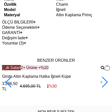
Özellik
Charm
Model
İğneli
Materyal
Altın Kaplama Pirinç
ÖLÇÜ BİLGİLERİ
Ödeme Seçenekleri
GARANTİ
Değişim İade
Yorumlar (3)
BENZER ÜRÜNLER
Çok Satan
2+ Ürüne +%10
Gristo Altın Kaplama Halka İğneli Küpe
V
3.286,50
3
4.695,00
TL
%
30
TL
MON REVE E-BÜLTEN