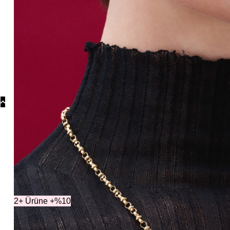
Koly
Güm
Koly
Yonc
Koly
Koleksiyonlar
Kol
2+ Ürüne +%10