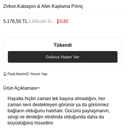
Zirkon,Kabaşon & Altın Kaplama Pirinç
5.176,50
TL
7.395,00
TL
%
30
Tükendi
Gelince Haber Ver
Fiyat Alarmı
Yorum Yap
Ürün Açıklaması
Hayatta hiçbir zaman tek başına olmadığını, her
zaman seni destekleyen görünür ya da görünmez
bağların olduğunu hatırlatır. Gücünü paylaşmanın,
sevgi ve desteğin etrafında olduğunda daha da
büyüdüğünü hissettirir.