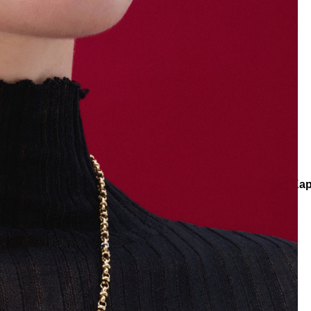
e
Küpe
üş
Gümüş
e
Küpe
a
Kalp
e
Küpe
Yonca
Küpe
eksiyonlar
Spirit of Malachite
Mashed Zirkon Charm Altın Kap