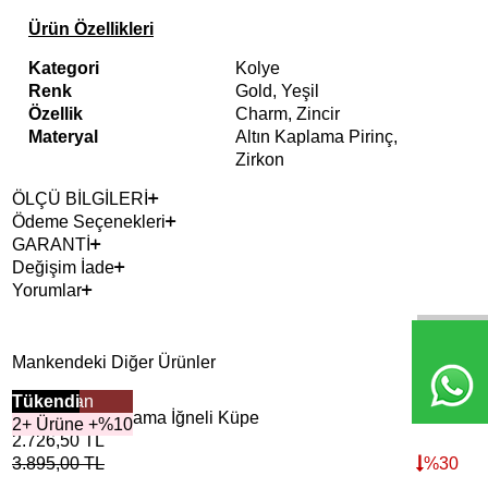
Ürün Özellikleri
Kategori
Kolye
Renk
Gold, Yeşil
Özellik
Charm, Zincir
Materyal
Altın Kaplama Pirinç,
Zirkon
ÖLÇÜ BİLGİLERİ
Ödeme Seçenekleri
GARANTİ
Değişim İade
Yorumlar
Mankendeki Diğer Ürünler
Çok Satan
Tükendi
2+ 
Tük
Dune Altın Kaplama İğneli Küpe
Lin
2+ Ürüne +%10
2.726,50
TL
3.9
3.895,00
TL
%
30
5.6