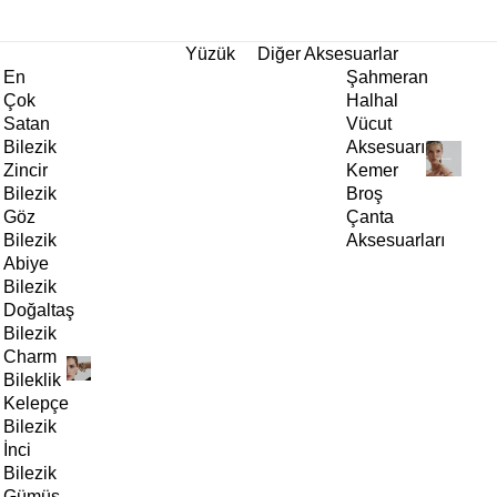
tı!
Yüzük
Diğer Aksesuarlar
En
Şahmeran
Çok
Halhal
Satan
Vücut
Bilezik
Aksesuarı
Zincir
Kemer
Bilezik
Broş
Göz
Çanta
Bilezik
Aksesuarları
Abiye
Bilezik
Doğaltaş
Bilezik
Charm
Bileklik
Kelepçe
Bilezik
İnci
Bilezik
Gümüş