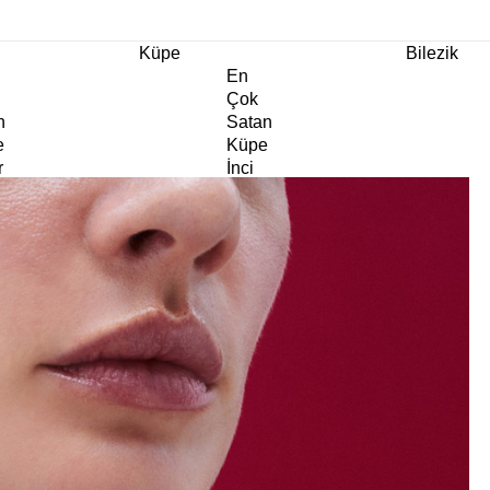
m Ürünlerde Geçerli
%30
İndirim •
2 Ürün ve Üzerine Sepette Ek %10
İndirim Fırsa
Küpe
Bilezik
En
Çok
n
Satan
e
Küpe
r
İnci
e
Küpe
e
Abiye
e
Küpe
Doğaltaş
e
Küpe
rm
Kıkırdak
e
Küpe
ltaş
Halka
e
Küpe
Göz
e
Küpe
er
Charm
e
Küpe
Klipsli