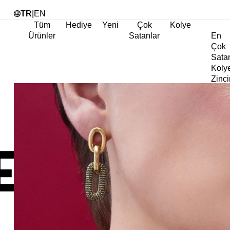
Tü
TR
|
EN
Tüm
Hediye
Yeni
Çok
Kolye
Ürünler
Satanlar
En
Çok
Sata
Koly
Zinci
Koly
Abiy
Koly
Göz
Koly
Cha
Koly
Doğa
Koly
İnci
Koly
Chok
Koly
Kalp