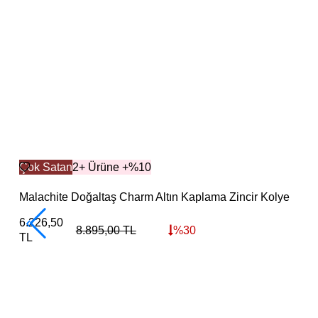
Çok Satan
2+ Ürüne +%10
Malachite Doğaltaş Charm Altın Kaplama Zincir Kolye
6.226,50
8.895,00
TL
%
30
TL