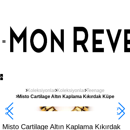
Tüm Ürünlerde Geçerli
%30
İndirim •
2 Ürün ve Üzerine Sepette Ek %10
İndirim Fırsatı!
Koleksiyonlar
Koleksiyonlar
Teenage
Misto Cartilage Altın Kaplama Kıkırdak Küpe
Yeni
Ürün
2+ Ürüne +%10
Misto Cartilage Altın Kaplama Kıkırdak