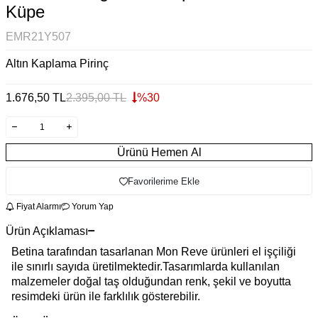
Küpe
EMR21Y507
Altın Kaplama Pirinç
1.676,50
TL
2.395,00
TL
%
30
Ürünü Hemen Al
Favorilerime Ekle
Fiyat Alarmı
Yorum Yap
Ürün Açıklaması
Betina tarafından tasarlanan Mon Reve ürünleri el işçiliği
ile sınırlı sayıda üretilmektedir.Tasarımlarda kullanılan
malzemeler doğal taş olduğundan renk, şekil ve boyutta
resimdeki ürün ile farklılık gösterebilir.