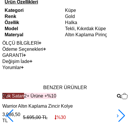
Ürün Özellikleri
Kategori
Küpe
Renk
Gold
Özellik
Halka
Model
Tekli, Kıkırdak Küpe
Materyal
Altın Kaplama Pirinç
ÖLÇÜ BİLGİLERİ
Ödeme Seçenekleri
GARANTİ
Değişim İade
Yorumlar
BENZER ÜRÜNLER
Çok Satan
2+ Ürüne +%10
Warrior Altın Kaplama Zincir Kolye
F
3.986,50
3
5.695,00
TL
%
30
TL