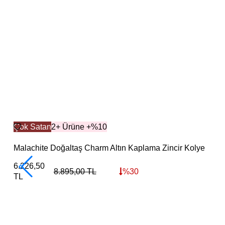
Çok Satan
2+ Ürüne +%10
Malachite Doğaltaş Charm Altın Kaplama Zincir Kolye
6.226,50
8.895,00
TL
%
30
TL