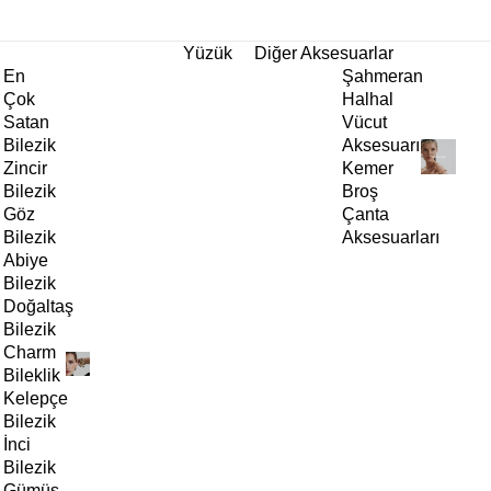
tı!
Yüzük
Diğer Aksesuarlar
En
Şahmeran
Çok
Halhal
Satan
Vücut
Bilezik
Aksesuarı
Zincir
Kemer
Bilezik
Broş
Göz
Çanta
Bilezik
Aksesuarları
Abiye
Bilezik
Doğaltaş
Bilezik
Charm
Bileklik
Kelepçe
Bilezik
İnci
Bilezik
Gümüş