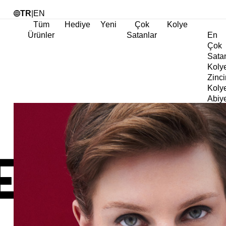
Tü
TR
|
EN
Tüm
Hediye
Yeni
Çok
Kolye
Ürünler
Satanlar
En
Çok
Sata
Koly
Zinci
Koly
Abiy
Koly
Göz
Koly
Cha
Koly
Doğa
Koly
İnci
Koly
Chok
Koly
Kalp