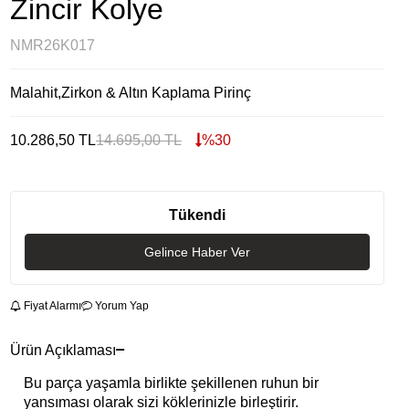
Zincir Kolye
NMR26K017
Malahit,Zirkon & Altın Kaplama Pirinç
10.286,50
TL
14.695,00
TL
%
30
Tükendi
Gelince Haber Ver
Fiyat Alarmı
Yorum Yap
Ürün Açıklaması
Bu parça yaşamla birlikte şekillenen ruhun bir
yansıması olarak sizi köklerinizle birleştirir.