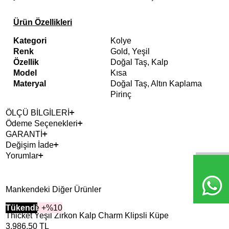
Ürün Özellikleri
Kategori
Kolye
Renk
Gold, Yeşil
Özellik
Doğal Taş, Kalp
Model
Kısa
Materyal
Doğal Taş, Altın Kaplama
Pirinç
ÖLÇÜ BİLGİLERİ
Ödeme Seçenekleri
GARANTİ
Değişim İade
Yorumlar
Mankendeki Diğer Ürünler
2+ Ürüne +%10
Tükendi
2+ 
Tük
Thicket Yeşil Zirkon Kalp Charm Klipsli Küpe
Whi
3.986,50
TL
6.7