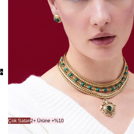
Koly
Güm
Koly
Yonc
Koly
Koleksiyonlar
Koleksiyo
Çok Satan
2+ Ürüne +%10