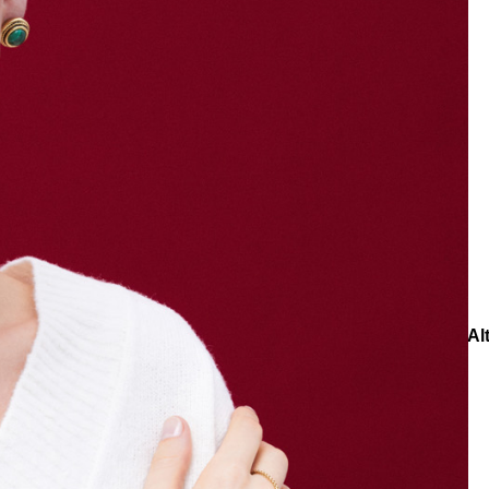
e
Küpe
üş
Gümüş
e
Küpe
a
Kalp
e
Küpe
Yonca
Küpe
nlar
Spirit of Malachite
Muse Kalp Charm Malahit Doğaltaş Alt