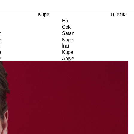
m Ürünlerde Geçerli
%30
İndirim •
2 Ürün ve Üzerine Sepette Ek %10
İndirim Fırsa
Küpe
Bilezik
En
Çok
n
Satan
e
Küpe
r
İnci
e
Küpe
e
Abiye
e
Küpe
Doğaltaş
e
Küpe
rm
Kıkırdak
e
Küpe
ltaş
Halka
e
Küpe
Göz
e
Küpe
er
Charm
e
Küpe
Klipsli