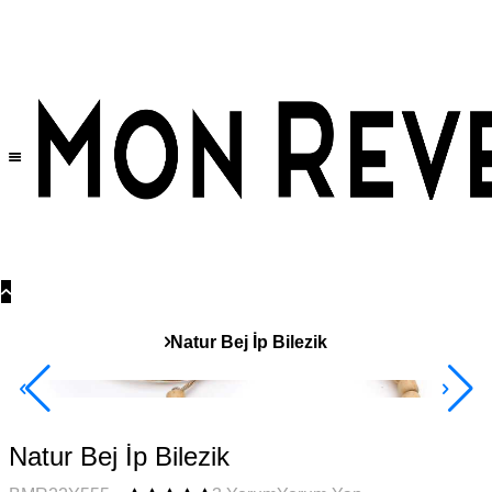
Tüm Ürünlerde Geçerli
%30
İndirim •
2 Ürün ve Üzerine Sepette Ek %10
İndirim Fırsatı!
Natur Bej İp Bilezik
2+ Ürüne +%10
Natur Bej İp Bilezik