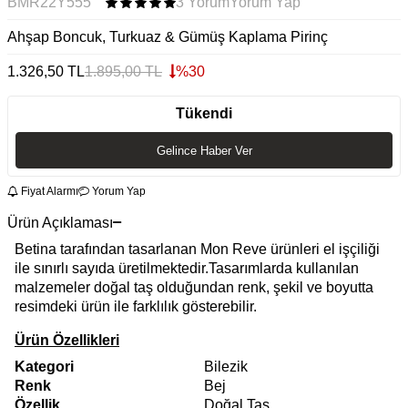
BMR22Y555
3 Yorum
Yorum Yap
Ahşap Boncuk, Turkuaz & Gümüş Kaplama Pirinç
1.326,50
TL
1.895,00
TL
%
30
Tükendi
Gelince Haber Ver
Fiyat Alarmı
Yorum Yap
Ürün Açıklaması
Betina tarafından tasarlanan Mon Reve ürünleri el işçiliği
ile sınırlı sayıda üretilmektedir.Tasarımlarda kullanılan
malzemeler doğal taş olduğundan renk, şekil ve boyutta
resimdeki ürün ile farklılık gösterebilir.
Ürün Özellikleri
Kategori
Bilezik
Renk
Bej
Özellik
Doğal Taş