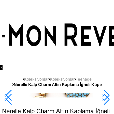
Tüm Ürünlerde Geçerli
%30
İndirim •
2 Ürün ve Üzerine Sepette Ek %10
İndirim Fırsatı!
Koleksiyonlar
Koleksiyonlar
Teenage
Nerelle Kalp Charm Altın Kaplama İğneli Küpe
Yeni
Ürün
2+ Ürüne +%10
Nerelle Kalp Charm Altın Kaplama İğneli