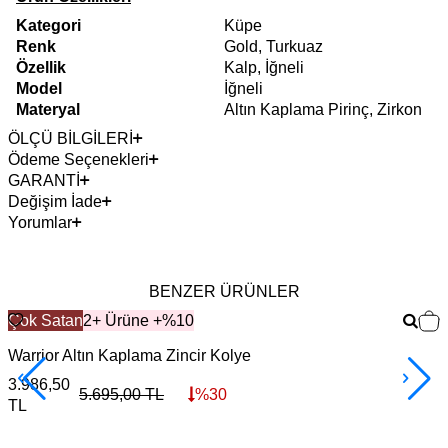
Kategori
Küpe
Renk
Gold, Turkuaz
Özellik
Kalp, İğneli
Model
İğneli
Materyal
Altın Kaplama Pirinç, Zirkon
ÖLÇÜ BİLGİLERİ
Ödeme Seçenekleri
GARANTİ
Değişim İade
Yorumlar
BENZER ÜRÜNLER
Çok Satan
2+ Ürüne +%10
Warrior Altın Kaplama Zincir Kolye
F
3.986,50
3
5.695,00
TL
%
30
TL