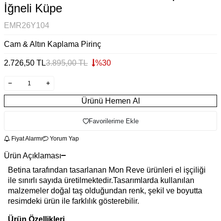
İğneli Küpe
EMR26Y104
Cam & Altın Kaplama Pirinç
2.726,50
TL
3.895,00
TL
%
30
Ürünü Hemen Al
Favorilerime Ekle
Fiyat Alarmı
Yorum Yap
Ürün Açıklaması
Betina tarafından tasarlanan Mon Reve ürünleri el işçiliği
ile sınırlı sayıda üretilmektedir.Tasarımlarda kullanılan
malzemeler doğal taş olduğundan renk, şekil ve boyutta
resimdeki ürün ile farklılık gösterebilir.
Ürün Özellikleri