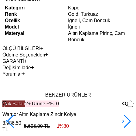
Kategori
Küpe
Renk
Gold, Turkuaz
Özellik
İğneli, Cam Boncuk
Model
İğneli
Materyal
Altın Kaplama Pirinç, Cam
Boncuk
ÖLÇÜ BİLGİLERİ
Ödeme Seçenekleri
GARANTİ
Değişim İade
Yorumlar
BENZER ÜRÜNLER
Çok Satan
2+ Ürüne +%10
Warrior Altın Kaplama Zincir Kolye
F
3.986,50
3
5.695,00
TL
%
30
TL