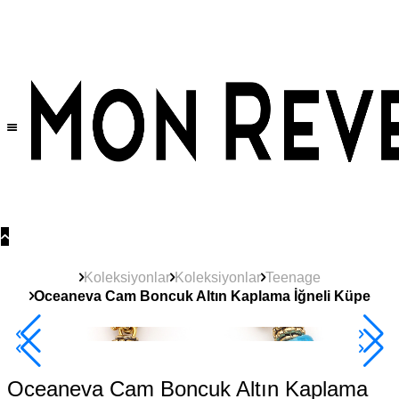
Tüm Ürünlerde Geçerli
%30
İndirim •
2 Ürün ve Üzerine Sepette Ek %10
İndirim Fırsatı!
Koleksiyonlar
Koleksiyonlar
Teenage
Oceaneva Cam Boncuk Altın Kaplama İğneli Küpe
Yeni
Ürün
2+ Ürüne +%10
Oceaneva Cam Boncuk Altın Kaplama