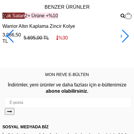
BENZER ÜRÜNLER
Çok Satan
2+ Ürüne +%10
Warrior Altın Kaplama Zincir Kolye
F
3.986,50
3
5.695,00
TL
%
30
TL
MON REVE E-BÜLTEN
İndirimler, yeni ürünler ve daha fazlası için e-bültenimize
abone olabilirsiniz.
SOSYAL MEDYADA BİZ