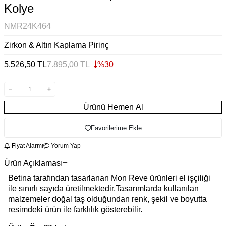
Kolye
NMR24K464
Zirkon & Altın Kaplama Pirinç
5.526,50
TL
7.895,00
TL
%
30
Ürünü Hemen Al
Favorilerime Ekle
Fiyat Alarmı
Yorum Yap
Ürün Açıklaması
Betina tarafından tasarlanan Mon Reve ürünleri el işçiliği
ile sınırlı sayıda üretilmektedir.Tasarımlarda kullanılan
malzemeler doğal taş olduğundan renk, şekil ve boyutta
resimdeki ürün ile farklılık gösterebilir.