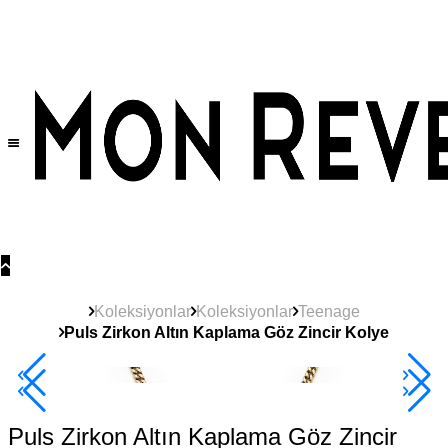
Tüm Ürünlerde Geçerli
%30
İndirim •
2 Ürün ve Üzerine Sepette Ek %10
İndirim Fırsatı!
Koleksiyonlar
Koleksiyonlar
Teenage
Puls Zirkon Altın Kaplama Göz Zincir Kolye
2+ Ürüne +%10
Puls Zirkon Altın Kaplama Göz Zincir