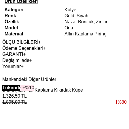
Ürün Özellikleri
Kategori
Kolye
Renk
Gold, Siyah
Özellik
Nazar Boncuk, Zincir
Model
Orta
Materyal
Altın Kaplama Pirinç
ÖLÇÜ BİLGİLERİ
Ödeme Seçenekleri
GARANTİ
Değişim İade
Yorumlar
Mankendeki Diğer Ürünler
2+ Ürüne +%10
Tükendi
Snif Siyah Altın Kaplama Kıkırdak Küpe
1.326,50
TL
1.895,00
TL
%
30