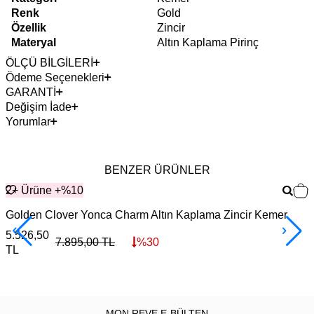
Renk
Gold
Özellik
Zincir
Materyal
Altın Kaplama Pirinç
ÖLÇÜ BİLGİLERİ
Ödeme Seçenekleri
GARANTİ
Değişim İade
Yorumlar
BENZER ÜRÜNLER
2+ Ürüne +%10
Golden Clover Yonca Charm Altın Kaplama Zincir Kemer
L
5.526,50
1
7.895,00
TL
%
30
TL
MON REVE E-BÜLTEN