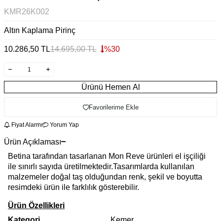
KMR26K002
Altın Kaplama Pirinç
10.286,50
TL
14.695,00
TL
%
30
Ürünü Hemen Al
Favorilerime Ekle
Fiyat Alarmı
Yorum Yap
Ürün Açıklaması
Betina tarafından tasarlanan Mon Reve ürünleri el işçiliği
ile sınırlı sayıda üretilmektedir.Tasarımlarda kullanılan
malzemeler doğal taş olduğundan renk, şekil ve boyutta
resimdeki ürün ile farklılık gösterebilir.
Ürün Özellikleri
Kategori
Kemer