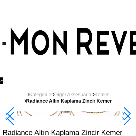
Tüm Ürünlerde Geçerli
%30
İndirim •
2 Ürün ve Üzerine Sepette Ek %10
İndirim Fırsatı!
Kategoriler
Diğer Aksesuarlar
Kemer
Radiance Altın Kaplama Zincir Kemer
2+ Ürüne +%10
Radiance Altın Kaplama Zincir Kemer