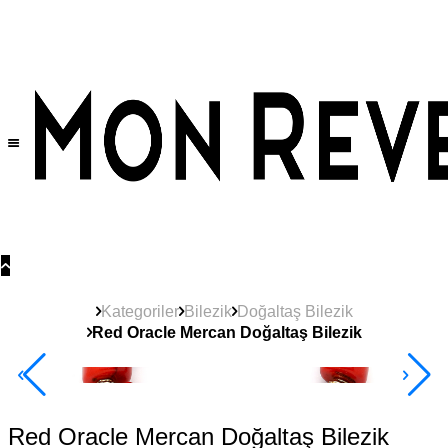
Tüm Ürünlerde Geçerli
%30
İndirim •
2 Ürün ve Üzerine Sepette Ek %10
İndirim Fırsatı!
Kategoriler
Bilezik
Doğaltaş Bilezik
Red Oracle Mercan Doğaltaş Bilezik
2+ Ürüne +%10
Red Oracle Mercan Doğaltaş Bilezik