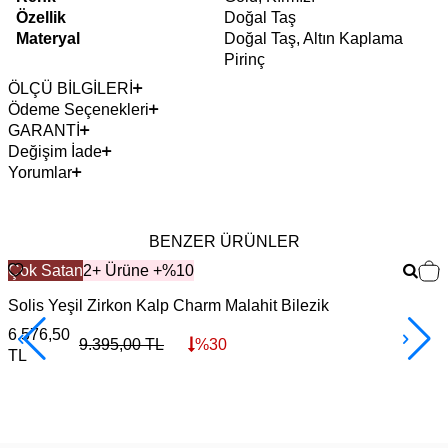
Özellik
Doğal Taş
Materyal
Doğal Taş, Altın Kaplama
Pirinç
ÖLÇÜ BİLGİLERİ
Ödeme Seçenekleri
GARANTİ
Değişim İade
Yorumlar
BENZER ÜRÜNLER
Çok Satan
2+ Ürüne +%10
Solis Yeşil Zirkon Kalp Charm Malahit Bilezik
C
6.576,50
6
9.395,00
TL
%
30
TL