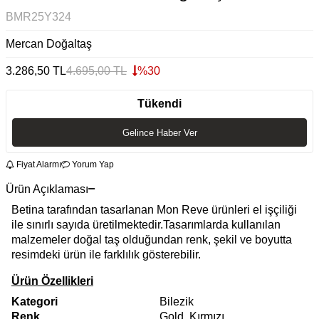
BMR25Y324
Mercan Doğaltaş
3.286,50
TL
4.695,00
TL
%
30
Tükendi
Gelince Haber Ver
Fiyat Alarmı
Yorum Yap
Ürün Açıklaması
Betina tarafından tasarlanan Mon Reve ürünleri el işçiliği
ile sınırlı sayıda üretilmektedir.Tasarımlarda kullanılan
malzemeler doğal taş olduğundan renk, şekil ve boyutta
resimdeki ürün ile farklılık gösterebilir.
Ürün Özellikleri
Kategori
Bilezik
Renk
Gold, Kırmızı