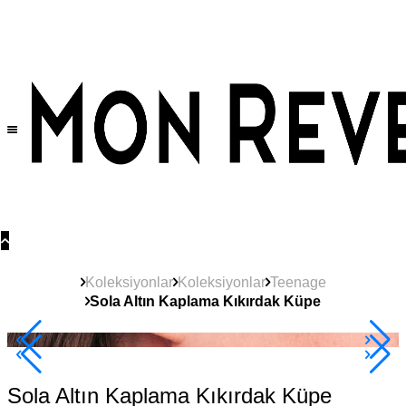
Tüm Ürünlerde Geçerli
%30
İndirim •
2 Ürün ve Üzerine Sepette Ek %10
İndirim Fırsatı!
Koleksiyonlar
Koleksiyonlar
Teenage
Sola Altın Kaplama Kıkırdak Küpe
2+ Ürüne +%10
Sola Altın Kaplama Kıkırdak Küpe