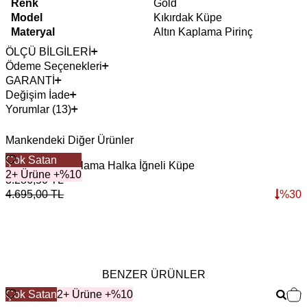
Renk
Gold
Model
Kıkırdak Küpe
Materyal
Altın Kaplama Pirinç
ÖLÇÜ BİLGİLERİ
Ödeme Seçenekleri
GARANTİ
Değişim İade
Yorumlar (13)
Mankendeki Diğer Ürünler
Çok Satan
Gristo Altın Kaplama Halka İğneli Küpe
C
2+ Ürüne +%10
3.286,50
TL
2
4.695,00
TL
%
30
3
BENZER ÜRÜNLER
Çok Satan
2+ Ürüne +%10