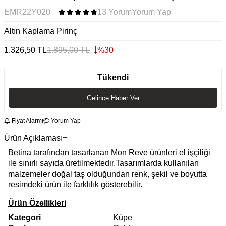
EMR22Y020
13 Yorum
Yorum Yap
Altın Kaplama Pirinç
1.326,50
TL
1.895,00
TL
%
30
Tükendi
Gelince Haber Ver
Fiyat Alarmı
Yorum Yap
Ürün Açıklaması
Betina tarafından tasarlanan Mon Reve ürünleri el işçiliği
ile sınırlı sayıda üretilmektedir.Tasarımlarda kullanılan
malzemeler doğal taş olduğundan renk, şekil ve boyutta
resimdeki ürün ile farklılık gösterebilir.
Ürün Özellikleri
Kategori
Küpe