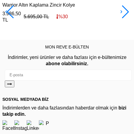
Warrior Altın Kaplama Zincir Kolye
F
3.986,50
3
5.695,00
TL
%
30
TL
MON REVE E-BÜLTEN
İndirimler, yeni ürünler ve daha fazlası için e-bültenimize
abone olabilirsiniz.
SOSYAL MEDYADA BİZ
İndirimlerden ve daha fazlasından haberdar olmak için
bizi
takip edin.