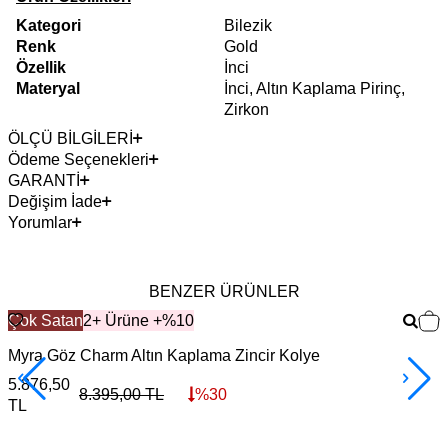
Kategori
Bilezik
Renk
Gold
Özellik
İnci
Materyal
İnci, Altın Kaplama Pirinç,
Zirkon
ÖLÇÜ BİLGİLERİ
Ödeme Seçenekleri
GARANTİ
Değişim İade
Yorumlar
BENZER ÜRÜNLER
Çok Satan
2+ Ürüne +%10
Myra Göz Charm Altın Kaplama Zincir Kolye
M
5.876,50
3
8.395,00
TL
%
30
TL