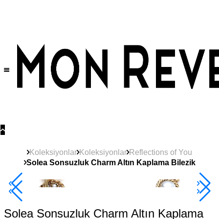
Tüm Ürünlerde Geçerli
%30
İndirim •
2 Ürün ve Üzerine Sepette Ek %10
İndirim Fırsatı!
Koleksiyonlar
Koleksiyonlar
Reflections of You
Solea Sonsuzluk Charm Altın Kaplama Bilezik
2+ Ürüne +%10
Solea Sonsuzluk Charm Altın Kaplama