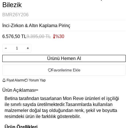
Bilezik
BMR26Y206
İnci-Zirkon & Altın Kaplama Pirinç
6.576,50
TL
9.395,00
TL
%
30
Ürünü Hemen Al
Favorilerime Ekle
Fiyat Alarmı
Yorum Yap
Ürün Açıklaması
Betina tarafından tasarlanan Mon Reve ürünleri el işçiliği
ile sınırlı sayıda üretilmektedir.Tasarımlarda kullanılan
malzemeler doğal taş olduğundan renk, şekil ve boyutta
resimdeki ürün ile farklılık gösterebilir.
Ürün Özellikleri