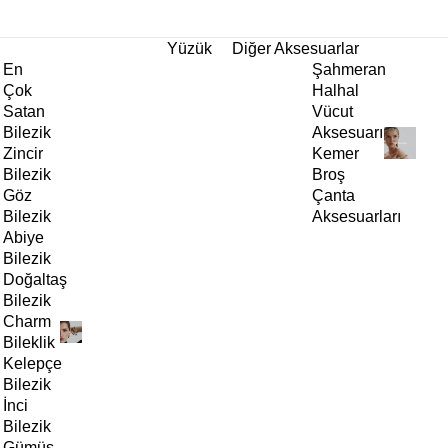
tı!
Yüzük
Diğer Aksesuarlar
En
Şahmeran
Çok
Halhal
Satan
Vücut
Bilezik
Aksesuarı
Zincir
Kemer
Bilezik
Broş
Göz
Çanta
Bilezik
Aksesuarları
Abiye
Bilezik
Doğaltaş
Bilezik
Charm
Bileklik
Kelepçe
Bilezik
İnci
Bilezik
Gümüş