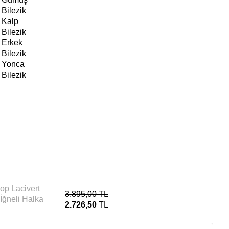
Bilezik
Kalp
Bilezik
Erkek
Bilezik
Yonca
Bilezik
op Lacivert
3.895,00
TL
İğneli Halka
2.726,50
TL