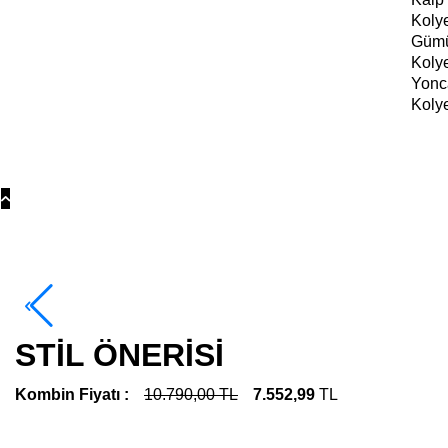
Koly
Güm
Koly
Yonc
Koly
STİL ÖNERİSİ
Kombin Fiyatı :
10.790,00 TL
7.552,99
TL