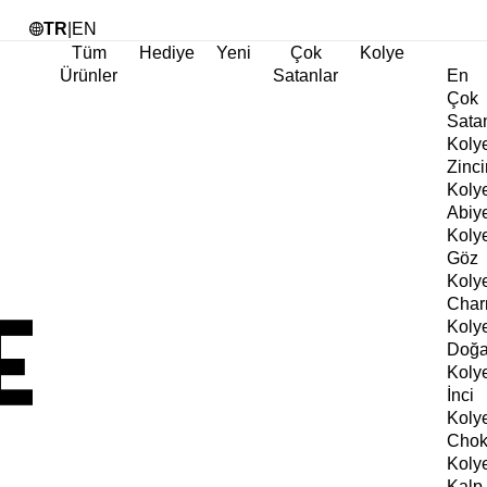
Tü
TR
|
EN
Tüm
Hediye
Yeni
Çok
Kolye
Ürünler
Satanlar
En
Çok
Sata
Koly
Zinci
Koly
Abiy
Koly
Göz
Koly
Cha
Koly
Doğa
Koly
İnci
Koly
Chok
Koly
Kalp