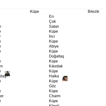
m Ürünlerde Geçerli
%30
İndirim •
2 Ürün ve Üzerine Sepette Ek %10
İndirim Fırsa
Küpe
Bilezik
En
Çok
n
Satan
e
Küpe
r
İnci
e
Küpe
e
Abiye
e
Küpe
Doğaltaş
e
Küpe
rm
Kıkırdak
e
Küpe
ltaş
Halka
e
Küpe
Göz
e
Küpe
er
Charm
e
Küpe
Klipsli