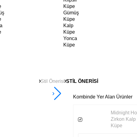
e
Küpe
üş
Gümüş
e
Küpe
a
Kalp
e
Küpe
Yonca
Küpe
Stil Önerisi
STİL ÖNERİSİ
Kombinde Yer Alan Ürünler
Midnight Ho
Zirkon Kalp 
Küpe