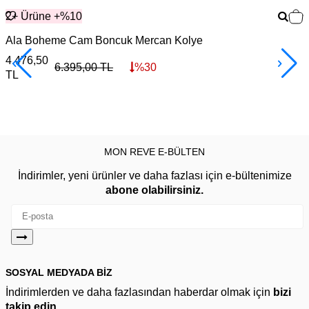
2+ Ürüne +%10
Ala Boheme Cam Boncuk Mercan Kolye
4.476,50
3
6.395,00
TL
%
30
TL
MON REVE E-BÜLTEN
İndirimler, yeni ürünler ve daha fazlası için e-bültenimize
abone olabilirsiniz.
SOSYAL MEDYADA BİZ
İndirimlerden ve daha fazlasından haberdar olmak için
bizi
takip edin.