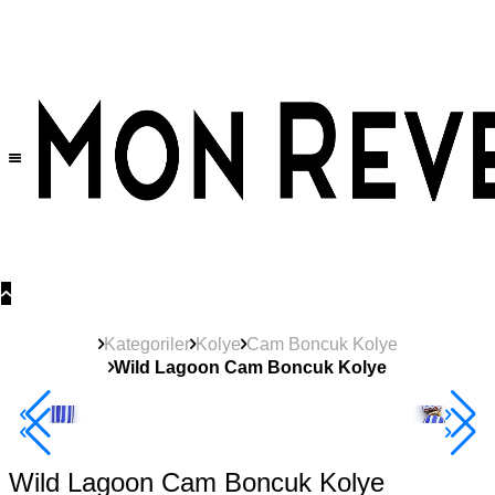
Tüm Ürünlerde Geçerli
%30
İndirim •
2 Ürün ve Üzerine Sepette Ek %10
İndirim Fırsatı!
Kategoriler
Kolye
Cam Boncuk Kolye
Wild Lagoon Cam Boncuk Kolye
2+ Ürüne +%10
Wild Lagoon Cam Boncuk Kolye