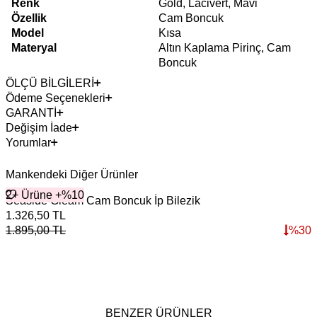
Renk
Gold, Lacivert, Mavi
Özellik
Cam Boncuk
Model
Kısa
Materyal
Altın Kaplama Pirinç, Cam
Boncuk
ÖLÇÜ BİLGİLERİ
Ödeme Seçenekleri
GARANTİ
Değişim İade
Yorumlar
Mankendeki Diğer Ürünler
2+ Ürüne +%10
Seaside Gleam Cam Boncuk İp Bilezik
1.326,50
TL
1.895,00
TL
%
30
BENZER ÜRÜNLER