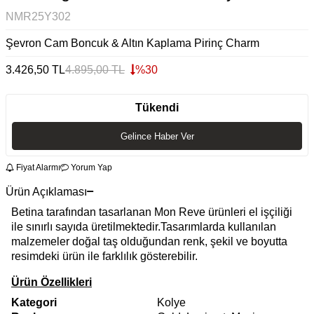
NMR25Y302
Şevron Cam Boncuk & Altın Kaplama Pirinç Charm
3.426,50
TL
4.895,00
TL
%
30
Tükendi
Gelince Haber Ver
Fiyat Alarmı
Yorum Yap
Ürün Açıklaması
Betina tarafından tasarlanan Mon Reve ürünleri el işçiliği
ile sınırlı sayıda üretilmektedir.Tasarımlarda kullanılan
malzemeler doğal taş olduğundan renk, şekil ve boyutta
resimdeki ürün ile farklılık gösterebilir.
Ürün Özellikleri
Kategori
Kolye