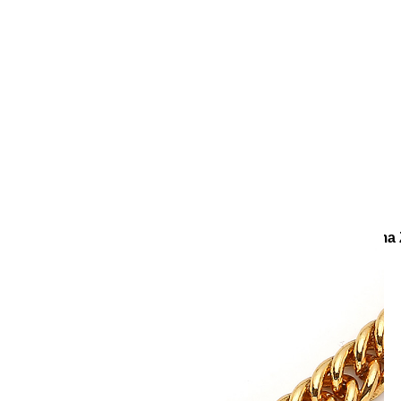
e
Küpe
üş
Gümüş
e
Küpe
a
Kalp
e
Küpe
Yonca
Küpe
ar
Koleksiyonlar
Teenage
Zefira Cam Boncuk Altın Kaplama 