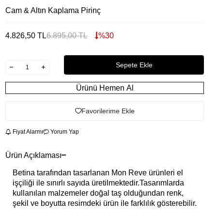
Cam & Altın Kaplama Pirinç
4.826,50
TL
6.895,00
TL
%
30
Sepete Ekle
Ürünü Hemen Al
Favorilerime Ekle
Fiyat Alarmı
Yorum Yap
Ürün Açıklaması
Betina tarafından tasarlanan Mon Reve ürünleri el
işçiliği ile sınırlı sayıda üretilmektedir.Tasarımlarda
kullanılan malzemeler doğal taş olduğundan renk,
şekil ve boyutta resimdeki ürün ile farklılık gösterebilir.