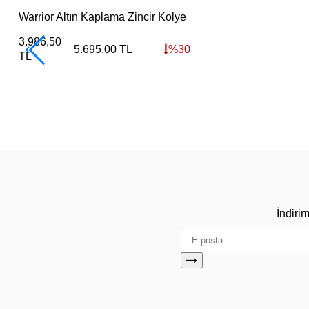
Warrior Altın Kaplama Zincir Kolye
3.986,50
5.695,00
TL
%
30
TL
İndiri