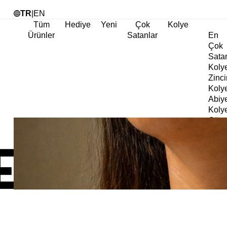
Tü
TR
|
EN
Tüm
Hediye
Yeni
Çok
Kolye
Ürünler
Satanlar
En
Çok
Sata
Koly
Zinci
Koly
Abiy
Koly
Göz
Koly
Cha
Koly
Doğa
Koly
İnci
Koly
Chok
Koly
Kalp