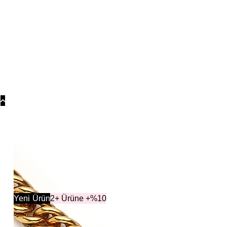
Koly
Güm
Koly
Yonc
Koly
Koleksiyonl
Yeni
Ürün
2+ Ürüne +%10