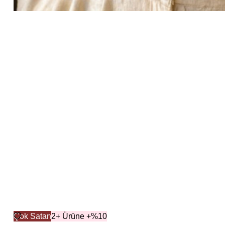
Çok Satan
2+ Ürüne +%10