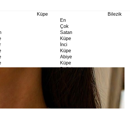
m Ürünlerde Geçerli
%30
İndirim •
2 Ürün ve Üzerine Sepette Ek %10
İndirim Fırsa
Küpe
Bilezik
En
Çok
n
Satan
e
Küpe
r
İnci
e
Küpe
e
Abiye
e
Küpe
Doğaltaş
e
Küpe
rm
Kıkırdak
e
Küpe
ltaş
Halka
e
Küpe
Göz
e
Küpe
er
Charm
e
Küpe
Klipsli