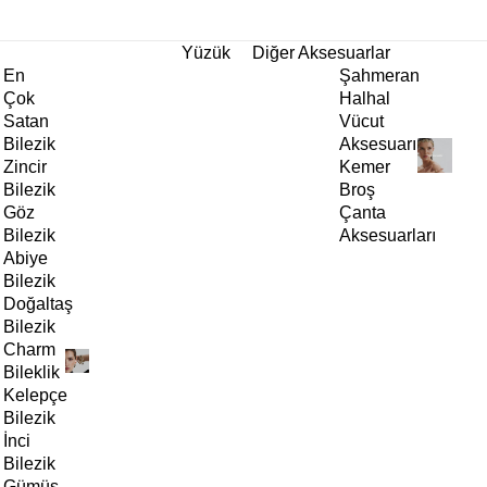
tı!
Yüzük
Diğer Aksesuarlar
En
Şahmeran
Çok
Halhal
Satan
Vücut
Bilezik
Aksesuarı
Zincir
Kemer
Bilezik
Broş
Göz
Çanta
Bilezik
Aksesuarları
Abiye
Bilezik
Doğaltaş
Bilezik
Charm
Bileklik
Kelepçe
Bilezik
İnci
Bilezik
Gümüş