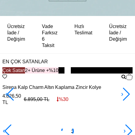
Ücretsiz
Vade
Hızlı
Ücretsiz
İade /
Farksız
Teslimat
İade /
Değişim
6
Değişim
Taksit
EN ÇOK SATANLAR
Çok Satan
YENİ
2+ Ürüne +%10
Sirena Kalp Charm Altın Kaplama Zincir Kolye
A
4.826,50
5
6.895,00
TL
%
30
TL