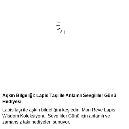
Aşkın Bilgeliği: Lapis Taşı ile Anlamlı Sevgililer Günü
M
Hediyesi
S
Lapis taşı ile aşkın bilgeliğini keşfedin. Mon Reve Lapis
Z
Wisdom Koleksiyonu, Sevgililer Günü için anlamlı ve
d
zamansız takı hediyeleri sunuyor.