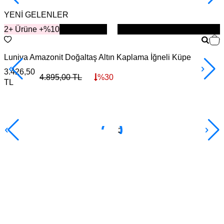
YENİ GELENLER
2+ Ürüne +%10
YENİ
Luniva Amazonit Doğaltaş Altın Kaplama İğneli Küpe
S
3.426,50
4
4.895,00
TL
%
30
TL