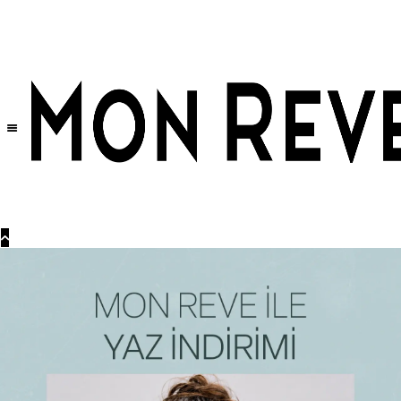
Tüm Ürünlerde Geçerli
%30
İndirim •
2 Ürün ve Üzerine Sepette Ek %10
İndirim Fırsatı!