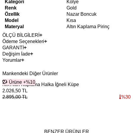
Kategori
Kolye
Renk
Gold
Özellik
Nazar Boncuk
Model
Kısa
Materyal
Altın Kaplama Pirinç
ÖLÇÜ BİLGİLERİ
Ödeme Seçenekleri
GARANTİ
Değişim İade
Yorumlar
Mankendeki Diğer Ürünler
2+ Ürüne +%10
Nix Altın Kaplama Halka İğneli Küpe
2.026,50
TL
2.895,00
TL
%
30
BENZER ÜRÜNLER