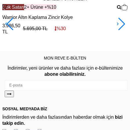
Çok Satan
2+ Ürüne +%10
Warrior Altın Kaplama Zincir Kolye
F
3.986,50
3
5.695,00
TL
%
30
TL
MON REVE E-BÜLTEN
İndirimler, yeni ürünler ve daha fazlası için e-bültenimize
abone olabilirsiniz.
SOSYAL MEDYADA BİZ
İndirimlerden ve daha fazlasından haberdar olmak için
bizi
takip edin.