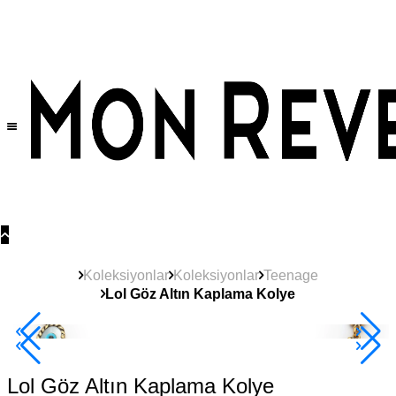
Tüm Ürünlerde Geçerli
%30
İndirim •
2 Ürün ve Üzerine Sepette Ek %10
İndirim Fırsatı!
Koleksiyonlar
Koleksiyonlar
Teenage
Lol Göz Altın Kaplama Kolye
Çok Satan
2+ Ürüne +%10
Lol Göz Altın Kaplama Kolye