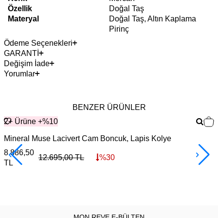
Özellik
Doğal Taş
Materyal
Doğal Taş, Altın Kaplama
Pirinç
Ödeme Seçenekleri
GARANTİ
Değişim İade
Yorumlar
BENZER ÜRÜNLER
2+ Ürüne +%10
Mineral Muse Lacivert Cam Boncuk, Lapis Kolye
R
Z
8.886,50
12.695,00
TL
%
30
TL
8
MON REVE E-BÜLTEN