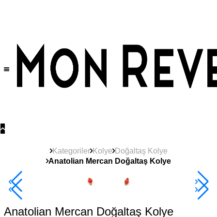
Tüm Ürünlerde Geçerli
%30
İndirim •
2 Ürün ve Üzerine Sepette Ek %10
İndirim Fırsatı!
Kategoriler
Kolye
Doğaltaş Kolye
Anatolian Mercan Doğaltaş Kolye
2+ Ürüne +%10
Anatolian Mercan Doğaltaş Kolye