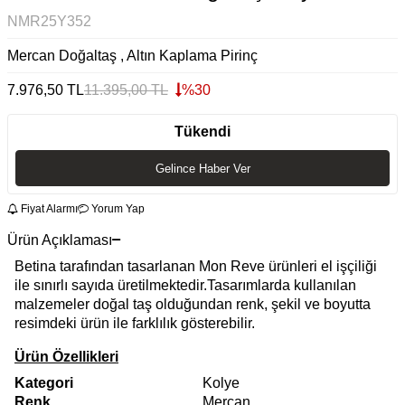
NMR25Y352
Mercan Doğaltaş , Altın Kaplama Pirinç
7.976,50
TL
11.395,00
TL
%
30
Tükendi
Gelince Haber Ver
Fiyat Alarmı
Yorum Yap
Ürün Açıklaması
Betina tarafından tasarlanan Mon Reve ürünleri el işçiliği
ile sınırlı sayıda üretilmektedir.Tasarımlarda kullanılan
malzemeler doğal taş olduğundan renk, şekil ve boyutta
resimdeki ürün ile farklılık gösterebilir.
Ürün Özellikleri
Kategori
Kolye
Renk
Mercan