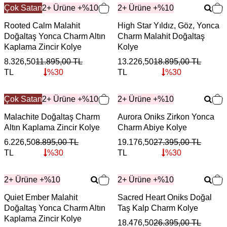
Çok Satan
2+ Ürüne +%10
2+ Ürüne +%10
Rooted Calm Malahit
High Star Yıldız, Göz, Yonca
Doğaltaş Yonca Charm Altın
Charm Malahit Doğaltaş
Kaplama Zincir Kolye
Kolye
8.326,50
11.895,00
TL
13.226,50
18.895,00
TL
TL
%
30
TL
%
30
Çok Satan
2+ Ürüne +%10
2+ Ürüne +%10
Malachite Doğaltaş Charm
Aurora Oniks Zirkon Yonca
Altın Kaplama Zincir Kolye
Charm Abiye Kolye
6.226,50
8.895,00
TL
19.176,50
27.395,00
TL
TL
%
30
TL
%
30
2+ Ürüne +%10
2+ Ürüne +%10
Quiet Ember Malahit
Sacred Heart Oniks Doğal
Doğaltaş Yonca Charm Altın
Taş Kalp Charm Kolye
Kaplama Zincir Kolye
18.476,50
26.395,00
TL