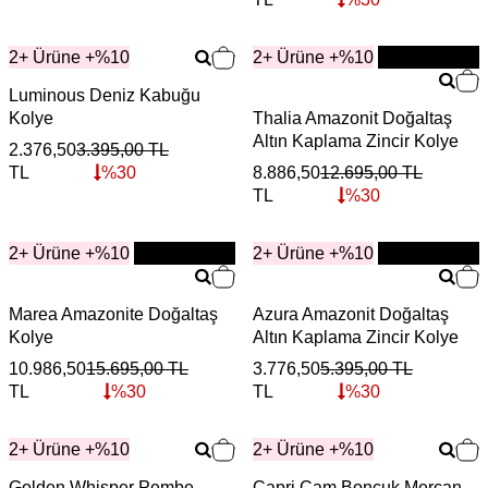
2+ Ürüne +%10
2+ Ürüne +%10
YENİ
Luminous Deniz Kabuğu
Kolye
Thalia Amazonit Doğaltaş
Altın Kaplama Zincir Kolye
2.376,50
3.395,00
TL
TL
%
30
8.886,50
12.695,00
TL
TL
%
30
2+ Ürüne +%10
YENİ
2+ Ürüne +%10
YENİ
Marea Amazonite Doğaltaş
Azura Amazonit Doğaltaş
Kolye
Altın Kaplama Zincir Kolye
10.986,50
15.695,00
TL
3.776,50
5.395,00
TL
TL
%
30
TL
%
30
2+ Ürüne +%10
2+ Ürüne +%10
Golden Whisper Pembe
Capri Cam Boncuk Mercan