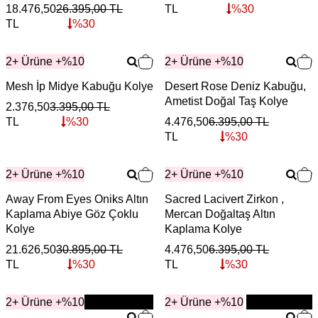
18.476,50
26.395,00
TL
TL
%
30
TL
%
30
2+ Ürüne +%10
2+ Ürüne +%10
Mesh İp Midye Kabuğu Kolye
Desert Rose Deniz Kabuğu,
Ametist Doğal Taş Kolye
2.376,50
3.395,00
TL
TL
%
30
4.476,50
6.395,00
TL
TL
%
30
2+ Ürüne +%10
2+ Ürüne +%10
Away From Eyes Oniks Altın
Sacred Lacivert Zirkon ,
Kaplama Abiye Göz Çoklu
Mercan Doğaltaş Altın
Kolye
Kaplama Kolye
21.626,50
30.895,00
TL
4.476,50
6.395,00
TL
TL
%
30
TL
%
30
2+ Ürüne +%10
YENİ
2+ Ürüne +%10
YENİ