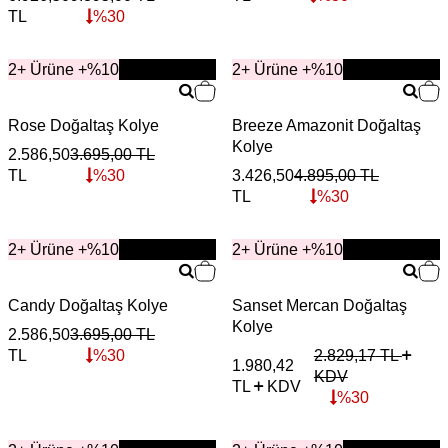
TL
%
30
2+ Ürüne +%10
YENİ
2+ Ürüne +%10
YENİ
Rose Doğaltaş Kolye
Breeze Amazonit Doğaltaş
Kolye
2.586,50
3.695,00
TL
TL
%
30
3.426,50
4.895,00
TL
TL
%
30
2+ Ürüne +%10
YENİ
2+ Ürüne +%10
YENİ
Candy Doğaltaş Kolye
Sanset Mercan Doğaltaş
Kolye
2.586,50
3.695,00
TL
TL
%
30
2.829,17
TL
1.980,42
KDV
TL
KDV
%
30