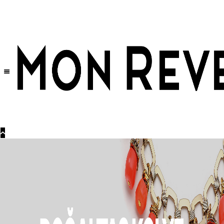
Tüm Ürünlerde Geçerli
%30
İndirim •
2 Ürün ve Üzerine Sepette Ek %10
İndirim Fırsatı!