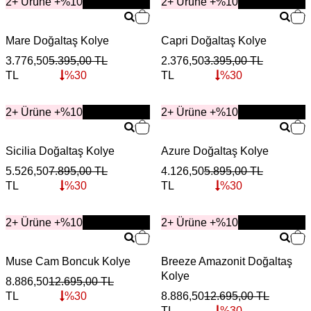
2+ Ürüne +%10
YENİ
2+ Ürüne +%10
YENİ
Mare Doğaltaş Kolye
Capri Doğaltaş Kolye
3.776,50
5.395,00
TL
2.376,50
3.395,00
TL
TL
%
30
TL
%
30
2+ Ürüne +%10
YENİ
2+ Ürüne +%10
YENİ
Sicilia Doğaltaş Kolye
Azure Doğaltaş Kolye
5.526,50
7.895,00
TL
4.126,50
5.895,00
TL
TL
%
30
TL
%
30
2+ Ürüne +%10
YENİ
2+ Ürüne +%10
YENİ
Muse Cam Boncuk Kolye
Breeze Amazonit Doğaltaş
Kolye
8.886,50
12.695,00
TL
TL
%
30
8.886,50
12.695,00
TL
TL
%
30