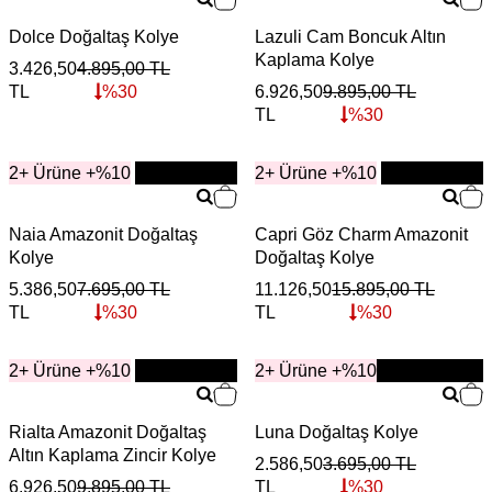
Dolce Doğaltaş Kolye
Lazuli Cam Boncuk Altın
Kaplama Kolye
3.426,50
4.895,00
TL
TL
%
30
6.926,50
9.895,00
TL
TL
%
30
2+ Ürüne +%10
YENİ
2+ Ürüne +%10
YENİ
Naia Amazonit Doğaltaş
Capri Göz Charm Amazonit
Kolye
Doğaltaş Kolye
5.386,50
7.695,00
TL
11.126,50
15.895,00
TL
TL
%
30
TL
%
30
2+ Ürüne +%10
YENİ
2+ Ürüne +%10
YENİ
Rialta Amazonit Doğaltaş
Luna Doğaltaş Kolye
Altın Kaplama Zincir Kolye
2.586,50
3.695,00
TL
6.926,50
9.895,00
TL
TL
%
30