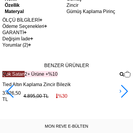
Özellik
Zincir
Materyal
Gümüş Kaplama Pirinç
ÖLÇÜ BİLGİLERİ
Ödeme Seçenekleri
GARANTİ
Değişim İade
Yorumlar (2)
BENZER ÜRÜNLER
Çok Satan
2+ Ürüne +%10
Tied Altın Kaplama Zincir Bilezik
I
3.426,50
3
4.895,00
TL
%
30
TL
MON REVE E-BÜLTEN