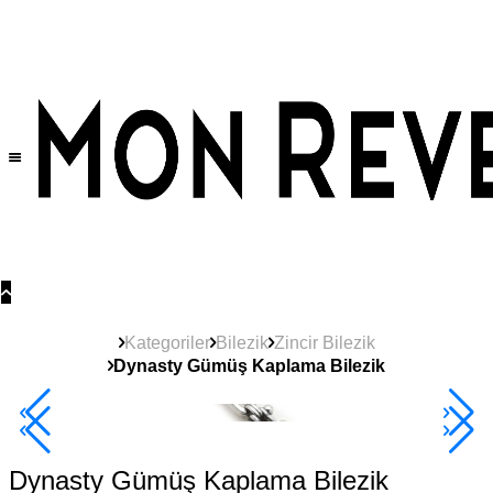
Tüm Ürünlerde Geçerli
%30
İndirim •
2 Ürün ve Üzerine Sepette Ek %10
İndirim Fırsatı!
Kategoriler
Bilezik
Zincir Bilezik
Dynasty Gümüş Kaplama Bilezik
2+ Ürüne +%10
Dynasty Gümüş Kaplama Bilezik