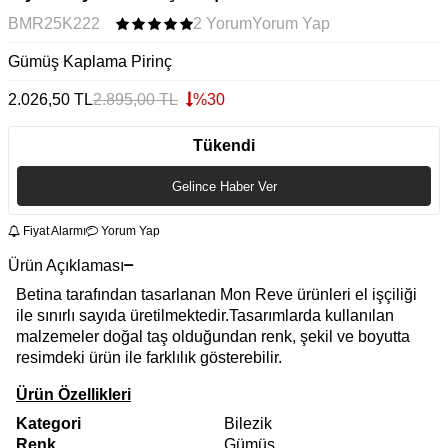
BMR25K222
2 Yorum
Yorum Yap
Gümüş Kaplama Pirinç
2.026,50
TL
2.895,00
TL
%
30
Tükendi
Gelince Haber Ver
Fiyat Alarmı
Yorum Yap
Ürün Açıklaması
Betina tarafından tasarlanan Mon Reve ürünleri el işçiliği
ile sınırlı sayıda üretilmektedir.Tasarımlarda kullanılan
malzemeler doğal taş olduğundan renk, şekil ve boyutta
resimdeki ürün ile farklılık gösterebilir.
Ürün Özellikleri
Kategori
Bilezik
Renk
Gümüş