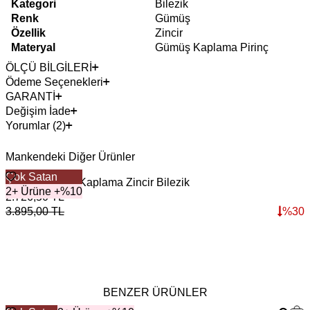
Kategori
Bilezik
Renk
Gümüş
Özellik
Zincir
Materyal
Gümüş Kaplama Pirinç
ÖLÇÜ BİLGİLERİ
Ödeme Seçenekleri
GARANTİ
Değişim İade
Yorumlar (2)
Mankendeki Diğer Ürünler
Çok Satan
Chanti Gümüş Kaplama Zincir Bilezik
P
2+ Ürüne +%10
2.726,50
TL
6
3.895,00
TL
%
30
9
BENZER ÜRÜNLER