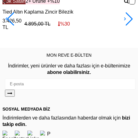
Çok Satan
2+ Ürüne +%10
Tied Altın Kaplama Zincir Bilezik
I
3.426,50
3
4.895,00
TL
%
30
TL
MON REVE E-BÜLTEN
İndirimler, yeni ürünler ve daha fazlası için e-bültenimize
abone olabilirsiniz.
SOSYAL MEDYADA BİZ
İndirimlerden ve daha fazlasından haberdar olmak için
bizi
takip edin.