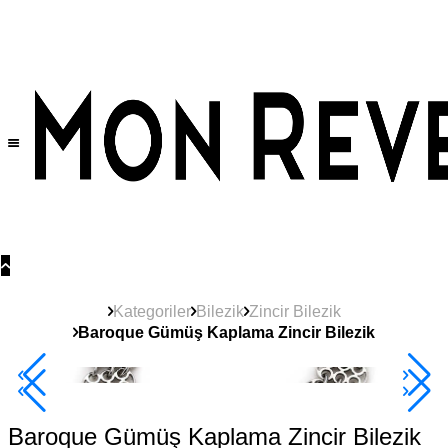
Tüm Ürünlerde Geçerli
%30
İndirim •
2 Ürün ve Üzerine Sepette Ek %10
İndirim Fırsatı!
Kategoriler
Bilezik
Zincir Bilezik
Baroque Gümüş Kaplama Zincir Bilezik
2+ Ürüne +%10
Baroque Gümüş Kaplama Zincir Bilezik