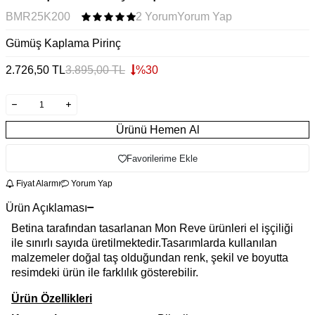
BMR25K200
2 Yorum
Yorum Yap
Gümüş Kaplama Pirinç
2.726,50
TL
3.895,00
TL
%
30
Ürünü Hemen Al
Favorilerime Ekle
Fiyat Alarmı
Yorum Yap
Ürün Açıklaması
Betina tarafından tasarlanan Mon Reve ürünleri el işçiliği
ile sınırlı sayıda üretilmektedir.Tasarımlarda kullanılan
malzemeler doğal taş olduğundan renk, şekil ve boyutta
resimdeki ürün ile farklılık gösterebilir.
Ürün Özellikleri