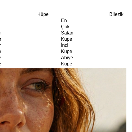
m Ürünlerde Geçerli
%30
İndirim •
2 Ürün ve Üzerine Sepette Ek %10
İndirim Fırsa
Küpe
Bilezik
En
Çok
n
Satan
e
Küpe
r
İnci
e
Küpe
e
Abiye
e
Küpe
Doğaltaş
e
Küpe
rm
Kıkırdak
e
Küpe
ltaş
Halka
e
Küpe
Göz
e
Küpe
er
Charm
e
Küpe
Klipsli