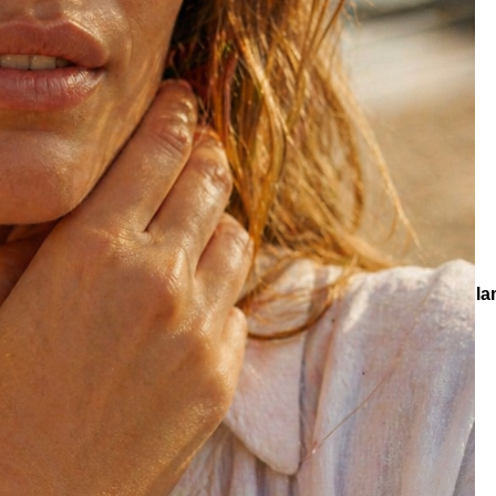
e
Küpe
üş
Gümüş
e
Küpe
a
Kalp
e
Küpe
Yonca
Küpe
onlar
Koleksiyonlar
Terra Bloom
Evara Zirkon Taş Altın Kapla