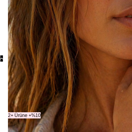
Koly
Güm
Koly
Yonc
Koly
Koleksiy
2+ Ürüne +%10