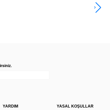
7.9
TL
rsiniz.
YARDIM
YASAL KOŞULLAR