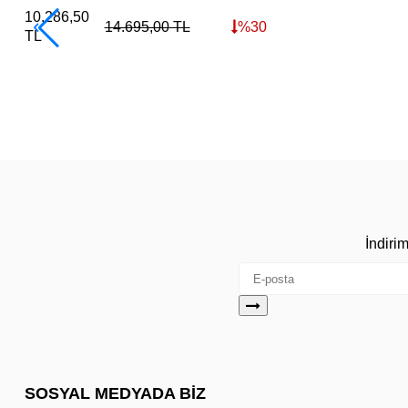
10.286,50
14.695,00
TL
%
30
TL
İndiri
SOSYAL MEDYADA BİZ