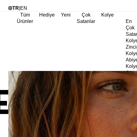
Tü
TR
|
EN
Tüm
Hediye
Yeni
Çok
Kolye
Ürünler
Satanlar
En
Çok
Sata
Koly
Zinci
Koly
Abiy
Koly
Göz
Koly
Cha
Koly
Doğa
Koly
İnci
Koly
Chok
Koly
Kalp