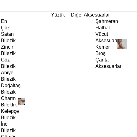
tı!
Yüzük
Diğer Aksesuarlar
En
Şahmeran
Çok
Halhal
Satan
Vücut
Bilezik
Aksesuarı
Zincir
Kemer
Bilezik
Broş
Göz
Çanta
Bilezik
Aksesuarları
Abiye
Bilezik
Doğaltaş
Bilezik
Charm
Bileklik
Kelepçe
Bilezik
İnci
Bilezik
Gümüş