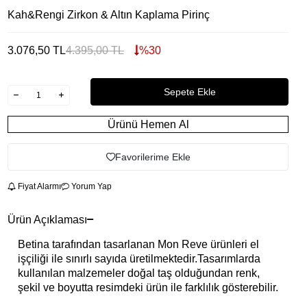
Kah&Rengi Zirkon & Altın Kaplama Pirinç
3.076,50
TL
4.395,00
TL
%
30
Sepete Ekle
Ürünü Hemen Al
Favorilerime Ekle
Fiyat Alarmı
Yorum Yap
Ürün Açıklaması
Betina tarafından tasarlanan Mon Reve ürünleri el
işçiliği ile sınırlı sayıda üretilmektedir.Tasarımlarda
kullanılan malzemeler doğal taş olduğundan renk,
şekil ve boyutta resimdeki ürün ile farklılık gösterebilir.