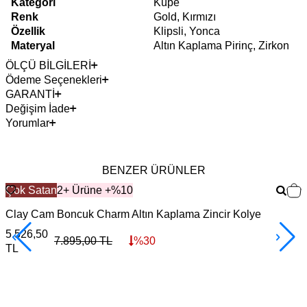
Kategori
Küpe
Renk
Gold, Kırmızı
Özellik
Klipsli, Yonca
Materyal
Altın Kaplama Pirinç, Zirkon
ÖLÇÜ BİLGİLERİ
Ödeme Seçenekleri
GARANTİ
Değişim İade
Yorumlar
BENZER ÜRÜNLER
Çok Satan
2+ Ürüne +%10
Clay Cam Boncuk Charm Altın Kaplama Zincir Kolye
N
5.526,50
1
7.895,00
TL
%
30
TL