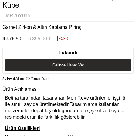
Küpe
EMR26Y015
Garnet Zirkon & Altın Kaplama Pirinç
4.476,50
TL
6.395,00
TL
%
30
Tükendi
Gelince Haber Ver
Fiyat Alarmı
Yorum Yap
Ürün Açıklaması
Betina tarafından tasarlanan Mon Reve ürünleri el işçiliği
ile sınırlı sayıda üretilmektedir.Tasarımlarda kullanılan
malzemeler doğal taş olduğundan renk, şekil ve boyutta
resimdeki ürün ile farklılık gösterebilir.
Ürün Özellikleri