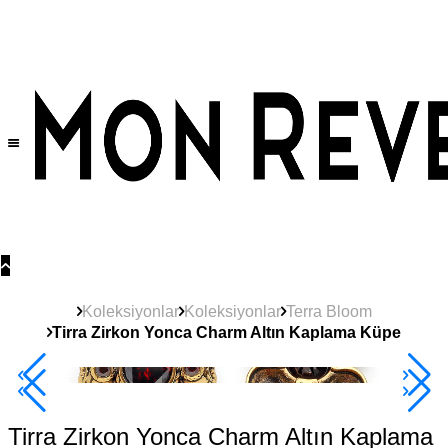
Tüm Ürünlerde Geçerli
%30
İndirim •
2 Ürün ve Üzerine Sepette Ek %10
İndirim Fırsatı!
Koleksiyonlar
Koleksiyonlar
Terra Bloom
Tirra Zirkon Yonca Charm Altın Kaplama Küpe
Çok Satan
2+ Ürüne +%10
Tirra Zirkon Yonca Charm Altın Kaplama