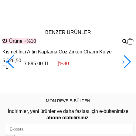
BENZER ÜRÜNLER
2+ Ürüne +%10
Kısmet İnci Altın Kaplama Göz Zirkon Charm Kolye
M
5.526,50
4
7.895,00
TL
%
30
TL
MON REVE E-BÜLTEN
İndirimler, yeni ürünler ve daha fazlası için e-bültenimize
abone olabilirsiniz.