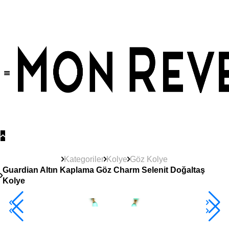
Tüm Ürünlerde Geçerli
%30
İndirim •
2 Ürün ve Üzerine Sepette Ek %10
İndirim Fırsatı!
Kategoriler
Kolye
Göz Kolye
Guardian Altın Kaplama Göz Charm Selenit Doğaltaş
Kolye
2+ Ürüne +%10