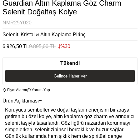
Guardian Altın Kaplama Göz Charm
Selenit Doğaltaş Kolye
NMR25Y020
Selenit, Kristal & Altın Kaplama Pirinç
6.926,50
TL
9.895,00
TL
%
30
Tükendi
Gelince Haber Ver
Fiyat Alarmı
Yorum Yap
Ürün Açıklaması
Koruyucu semboller ve doğal taşların enerjisini bir araya
getiren bu özel kolye, altın kaplama göz charm ve arındırıcı
selenit taşıyla tasarlandı. Göz figürü nazardan korunmayı
simgelerken, selenit zihinsel berraklık ve huzur sağlar.
Günlük kullanımda hem şıklık hem de spiritüel denge