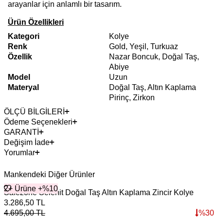
arayanlar için anlamlı bir tasarım.
Ürün Özellikleri
Kategori
Kolye
Renk
Gold, Yeşil, Turkuaz
Özellik
Nazar Boncuk, Doğal Taş,
Abiye
Model
Uzun
Materyal
Doğal Taş, Altın Kaplama
Pirinç, Zirkon
ÖLÇÜ BİLGİLERİ
Ödeme Seçenekleri
GARANTİ
Değişim İade
Yorumlar
Mankendeki Diğer Ürünler
2+ Ürüne +%10
Safezone Selenit Doğal Taş Altın Kaplama Zincir Kolye
M
3.286,50
TL
1
4.695,00
TL
%
30
1