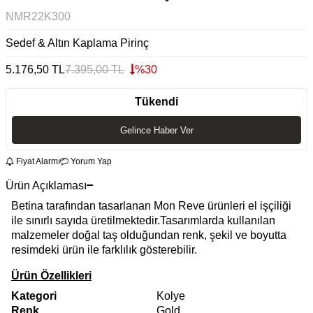
NMR22K300
Sedef & Altın Kaplama Pirinç
5.176,50
TL
7.395,00
TL
%
30
Tükendi
Gelince Haber Ver
Fiyat Alarmı
Yorum Yap
Ürün Açıklaması
Betina tarafından tasarlanan Mon Reve ürünleri el işçiliği
ile sınırlı sayıda üretilmektedir.Tasarımlarda kullanılan
malzemeler doğal taş olduğundan renk, şekil ve boyutta
resimdeki ürün ile farklılık gösterebilir.
Ürün Özellikleri
Kategori
Kolye
Renk
Gold