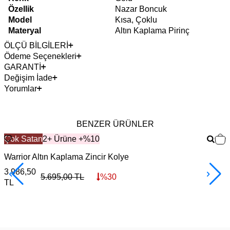
Özellik
Nazar Boncuk
Model
Kısa, Çoklu
Materyal
Altın Kaplama Pirinç
ÖLÇÜ BİLGİLERİ
Ödeme Seçenekleri
GARANTİ
Değişim İade
Yorumlar
BENZER ÜRÜNLER
Çok Satan
2+ Ürüne +%10
Warrior Altın Kaplama Zincir Kolye
F
3.986,50
3
5.695,00
TL
%
30
TL