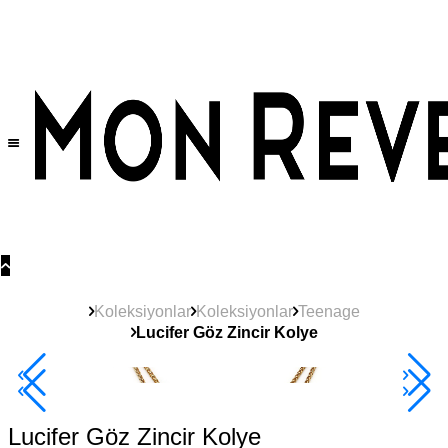
Tüm Ürünlerde Geçerli
%30
İndirim •
2 Ürün ve Üzerine Sepette Ek %10
İndirim Fırsatı!
Koleksiyonlar
Koleksiyonlar
Teenage
Lucifer Göz Zincir Kolye
2+ Ürüne +%10
Lucifer Göz Zincir Kolye