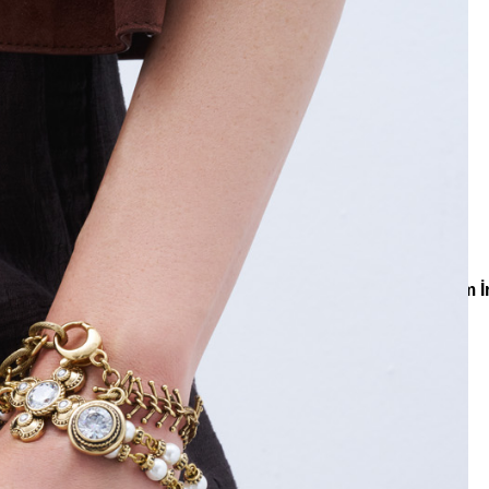
e
Küpe
üş
Gümüş
e
Küpe
a
Kalp
e
Küpe
Yonca
Küpe
nlar
Koleksiyonlar
Bridal
Light Dance Zirkon Yonca Charm İn