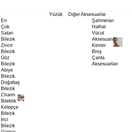
tı!
Yüzük
Diğer Aksesuarlar
En
Şahmeran
Çok
Halhal
Satan
Vücut
Bilezik
Aksesuarı
Zincir
Kemer
Bilezik
Broş
Göz
Çanta
Bilezik
Aksesuarları
Abiye
Bilezik
Doğaltaş
Bilezik
Charm
Bileklik
Kelepçe
Bilezik
İnci
Bilezik
Gümüş