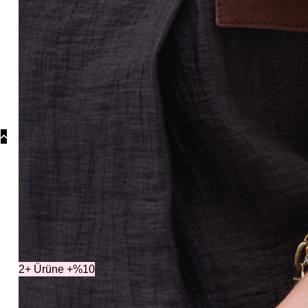
Koly
Güm
Koly
Yonc
Koly
Koleksiyo
2+ Ürüne +%10