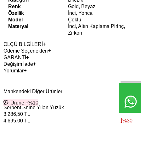
Renk
Gold, Beyaz
Özellik
İnci, Yonca
Model
Çoklu
Materyal
İnci, Altın Kaplama Pirinç,
Zirkon
ÖLÇÜ BİLGİLERİ
Ödeme Seçenekleri
GARANTİ
Değişim İade
Yorumlar
Mankendeki Diğer Ürünler
2+ Ürüne +%10
2+ 
Tük
Serpent Shine Yılan Yüzük
Cry
3.286,50
TL
3.7
4.695,00
TL
%
30
5.3