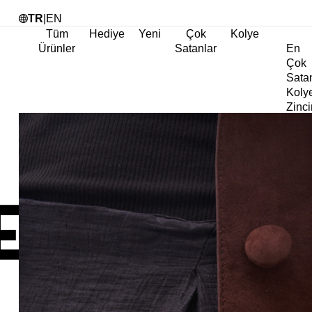
Tü
TR
|
EN
Tüm
Hediye
Yeni
Çok
Kolye
Ürünler
Satanlar
En
Çok
Sata
Koly
Zinci
Koly
Abiy
Koly
Göz
Koly
Cha
Koly
Doğa
Koly
İnci
Koly
Chok
Koly
Kalp