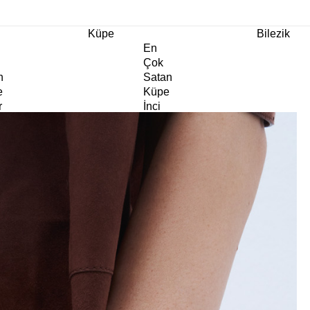
m Ürünlerde Geçerli
%30
İndirim •
2 Ürün ve Üzerine Sepette Ek %10
İndirim Fırsa
Küpe
Bilezik
En
Çok
n
Satan
e
Küpe
r
İnci
e
Küpe
e
Abiye
e
Küpe
Doğaltaş
e
Küpe
rm
Kıkırdak
e
Küpe
ltaş
Halka
e
Küpe
Göz
e
Küpe
er
Charm
e
Küpe
Klipsli