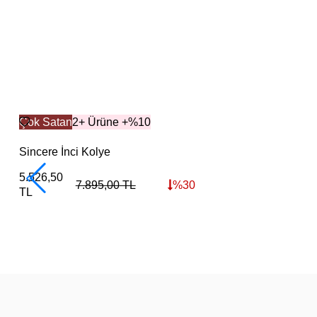
Çok Satan
2+ Ürüne +%10
Sincere İnci Kolye
5.526,50
7.895,00
TL
%
30
TL