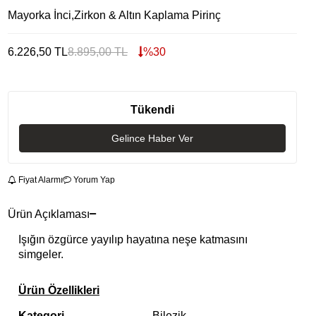
Mayorka İnci,Zirkon & Altın Kaplama Pirinç
6.226,50
TL
8.895,00
TL
%
30
Tükendi
Gelince Haber Ver
Fiyat Alarmı
Yorum Yap
Ürün Açıklaması
Işığın özgürce yayılıp hayatına neşe katmasını
simgeler.
Ürün Özellikleri
Kategori
Bilezik