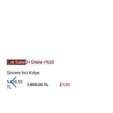
Çok Satan
2+ Ürüne +%10
Sincere İnci Kolye
5.526,50
7.895,00
TL
%
30
TL