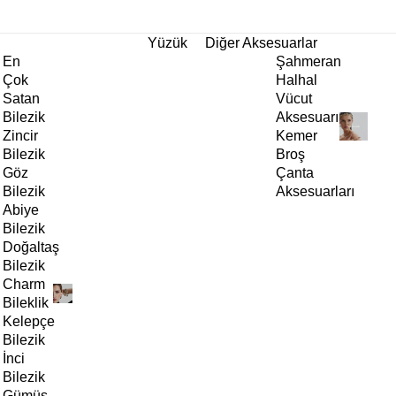
tı!
Yüzük
Diğer Aksesuarlar
En
Şahmeran
Çok
Halhal
Satan
Vücut
Bilezik
Aksesuarı
Zincir
Kemer
Bilezik
Broş
Göz
Çanta
Bilezik
Aksesuarları
Abiye
Bilezik
Doğaltaş
Bilezik
Charm
Bileklik
Kelepçe
Bilezik
İnci
Bilezik
Gümüş