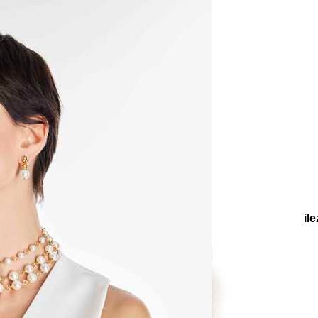
e
Küpe
üş
Gümüş
e
Küpe
a
Kalp
e
Küpe
Yonca
Küpe
oleksiyonlar
Koleksiyonlar
Bridal
Orra Altın Kaplama İnci Bile