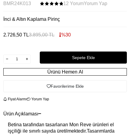
BMR24K013
12 Yorum
Yorum Yap
İnci & Altın Kaplama Pirinç
2.726,50
TL
3.895,00
TL
%
30
Sepete Ekle
Ürünü Hemen Al
Favorilerime Ekle
Fiyat Alarmı
Yorum Yap
Ürün Açıklaması
Betina tarafından tasarlanan Mon Reve ürünleri el
işçiliği ile sınırlı sayıda üretilmektedir.Tasarımlarda