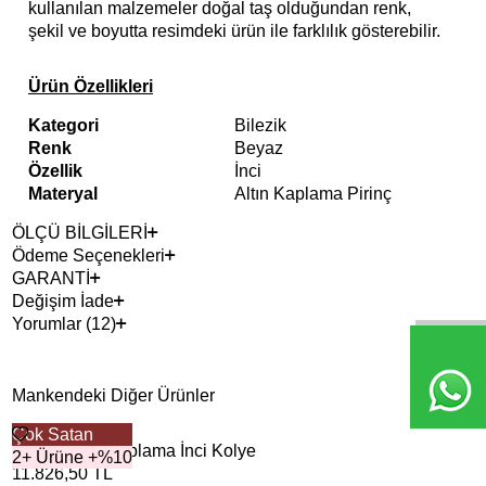
kullanılan malzemeler doğal taş olduğundan renk,
şekil ve boyutta resimdeki ürün ile farklılık gösterebilir.
Ürün Özellikleri
Kategori
Bilezik
Renk
Beyaz
Özellik
İnci
Materyal
Altın Kaplama Pirinç
ÖLÇÜ BİLGİLERİ
Ödeme Seçenekleri
GARANTİ
Değişim İade
Yorumlar (12)
Mankendeki Diğer Ürünler
Çok Satan
Çok
Mirella Altın Kaplama İnci Kolye
Ree
2+ Ürüne +%10
2+ 
11.826,50
TL
2.7