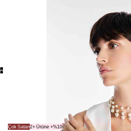
Koly
Güm
Koly
Yonc
Koly
K
Çok Satan
2+ Ürüne +%10