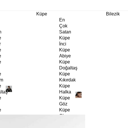
m Ürünlerde Geçerli
%30
İndirim •
2 Ürün ve Üzerine Sepette Ek %10
İndirim Fırsa
Küpe
Bilezik
En
Çok
n
Satan
e
Küpe
r
İnci
e
Küpe
e
Abiye
e
Küpe
Doğaltaş
e
Küpe
rm
Kıkırdak
e
Küpe
ltaş
Halka
e
Küpe
Göz
e
Küpe
er
Charm
e
Küpe
Klipsli