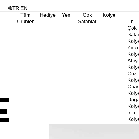
Tü
TR
|
EN
Tüm
Hediye
Yeni
Çok
Kolye
Ürünler
Satanlar
En
Çok
Sata
Koly
Zinci
Koly
Abiy
Koly
Göz
Koly
Cha
Koly
Doğa
Koly
İnci
Koly
Chok
Koly
Kalp