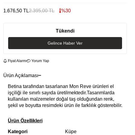
1.676,50
TL
2.395,00
TL
%
30
Tükendi
Gelince Haber Ver
Fiyat Alarmı
Yorum Yap
Ürün Açıklaması
Betina tarafından tasarlanan Mon Reve ürünleri el
işçiliği ile sınırlı sayıda üretilmektedir.Tasarımlarda
kullanılan malzemeler doğal taş olduğundan renk,
şekil ve boyutta resimdeki ürün ile farklılık gösterebilir.
Ürün Özellikleri
Kategori
Küpe