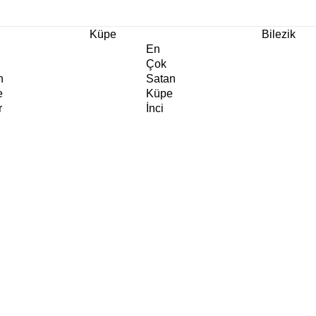
m Ürünlerde Geçerli
%30
İndirim •
2 Ürün ve Üzerine Sepette Ek %10
İndirim Fırsa
Küpe
Bilezik
En
Çok
n
Satan
e
Küpe
r
İnci
e
Küpe
e
Abiye
e
Küpe
Doğaltaş
e
Küpe
rm
Kıkırdak
e
Küpe
ltaş
Halka
e
Küpe
Göz
e
Küpe
er
Charm
e
Küpe
Klipsli