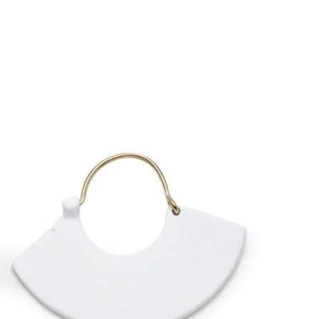
e
Küpe
üş
Gümüş
e
Küpe
a
Kalp
e
Küpe
Yonca
Küpe
Kategoriler
Küpe
Charm Küpe
Live In Joy Küpe