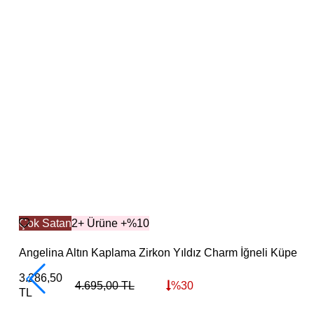
Çok Satan
2+ Ürüne +%10
Angelina Altın Kaplama Zirkon Yıldız Charm İğneli Küpe
3.286,50
4.695,00
TL
%
30
TL