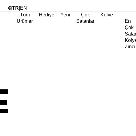
Tü
TR
|
EN
Tüm
Hediye
Yeni
Çok
Kolye
Ürünler
Satanlar
En
Çok
Sata
Koly
Zinci
Koly
Abiy
Koly
Göz
Koly
Cha
Koly
Doğa
Koly
İnci
Koly
Chok
Koly
Kalp