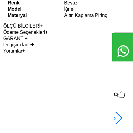
Renk
Beyaz
Model
İğneli
Materyal
Altın Kaplama Pirinç
ÖLÇÜ BİLGİLERİ
Ödeme Seçenekleri
GARANTİ
Değişim İade
Yorumlar
2+ 
Dor
4.4
TL