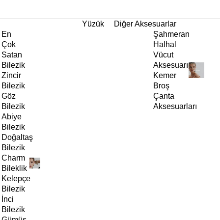
tı!
Yüzük
Diğer Aksesuarlar
En
Şahmeran
Çok
Halhal
Satan
Vücut
Bilezik
Aksesuarı
Zincir
Kemer
Bilezik
Broş
Göz
Çanta
Bilezik
Aksesuarları
Abiye
Bilezik
Doğaltaş
Bilezik
Charm
Bileklik
Kelepçe
Bilezik
İnci
Bilezik
Gümüş