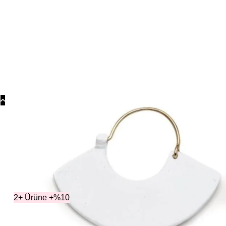
Koly
Güm
Koly
Yonc
Koly
2+ Ürüne +%10