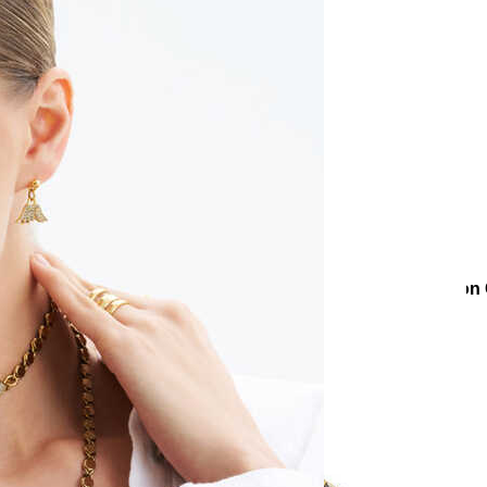
e
Küpe
üş
Gümüş
e
Küpe
a
Kalp
e
Küpe
Yonca
Küpe
ar
Koleksiyonlar
Teenage
Wings Kanat Altın Kaplama Zirko