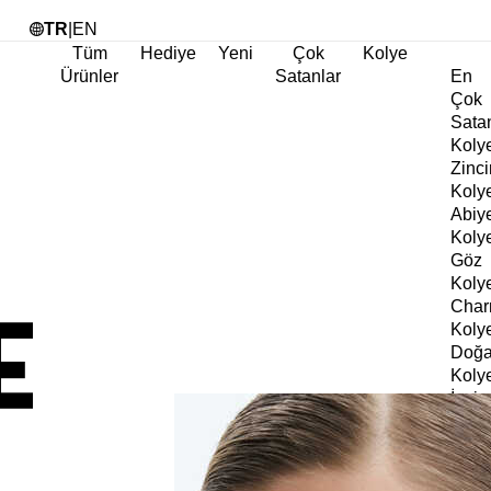
Tü
TR
|
EN
Tüm
Hediye
Yeni
Çok
Kolye
Ürünler
Satanlar
En
Çok
Sata
Koly
Zinci
Koly
Abiy
Koly
Göz
Koly
Cha
Koly
Doğa
Koly
İnci
Koly
Chok
Koly
Kalp