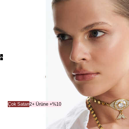
Koly
Güm
Koly
Yonc
Koly
Koleksiyonl
Çok Satan
2+ Ürüne +%10