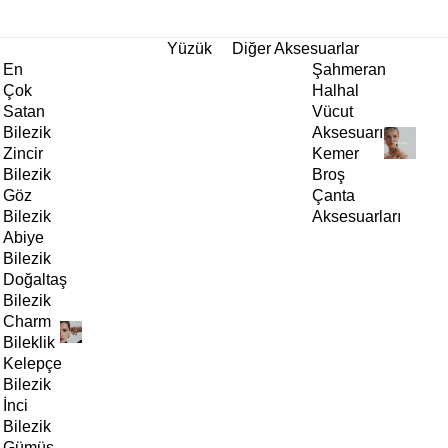
tı!
Yüzük
Diğer Aksesuarlar
En
Şahmeran
Çok
Halhal
Satan
Vücut
Bilezik
Aksesuarı
Zincir
Kemer
Bilezik
Broş
Göz
Çanta
Bilezik
Aksesuarları
Abiye
Bilezik
Doğaltaş
Bilezik
Charm
Bileklik
Kelepçe
Bilezik
İnci
Bilezik
Gümüş