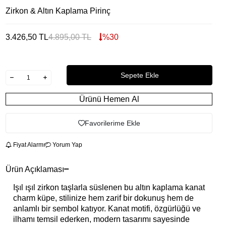
Zirkon & Altın Kaplama Pirinç
3.426,50
TL
4.895,00
TL
%
30
Sepete Ekle
Ürünü Hemen Al
Favorilerime Ekle
Fiyat Alarmı
Yorum Yap
Ürün Açıklaması
Işıl ışıl zirkon taşlarla süslenen bu altın kaplama kanat
charm küpe, stilinize hem zarif bir dokunuş hem de
anlamlı bir sembol katıyor. Kanat motifi, özgürlüğü ve
ilhamı temsil ederken, modern tasarımı sayesinde