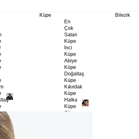
m Ürünlerde Geçerli
%30
İndirim •
2 Ürün ve Üzerine Sepette Ek %10
İndirim Fırsa
Küpe
Bilezik
En
Çok
n
Satan
e
Küpe
r
İnci
e
Küpe
e
Abiye
e
Küpe
Doğaltaş
e
Küpe
rm
Kıkırdak
e
Küpe
ltaş
Halka
e
Küpe
Göz
e
Küpe
er
Charm
e
Küpe
Klipsli