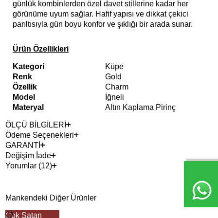
günlük kombinlerden özel davet stillerine kadar her
görünüme uyum sağlar. Hafif yapısı ve dikkat çekici
parıltısıyla gün boyu konfor ve şıklığı bir arada sunar.
Ürün Özellikleri
Kategori
Küpe
Renk
Gold
Özellik
Charm
Model
İğneli
Materyal
Altın Kaplama Pirinç
ÖLÇÜ BİLGİLERİ
Ödeme Seçenekleri
GARANTİ
Değişim İade
Yorumlar (12)
Mankendeki Diğer Ürünler
Çok Satan
2+ 