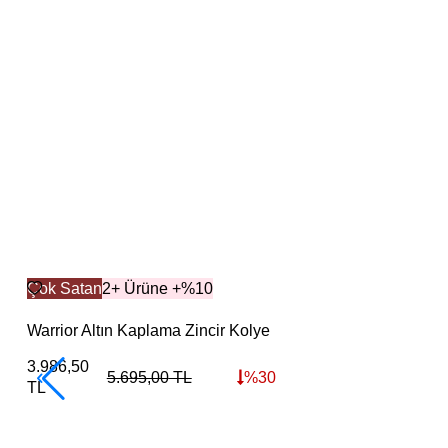
Çok Satan
2+ Ürüne +%10
Warrior Altın Kaplama Zincir Kolye
3.986,50
5.695,00
TL
%
30
TL