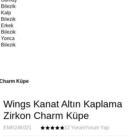
Bilezik
Kalp
Bilezik
Erkek
Bilezik
Yonca
Bilezik
n Charm Küpe
Wings Kanat Altın Kaplama
Zirkon Charm Küpe
EMR24K021
12 Yorum
Yorum Yap