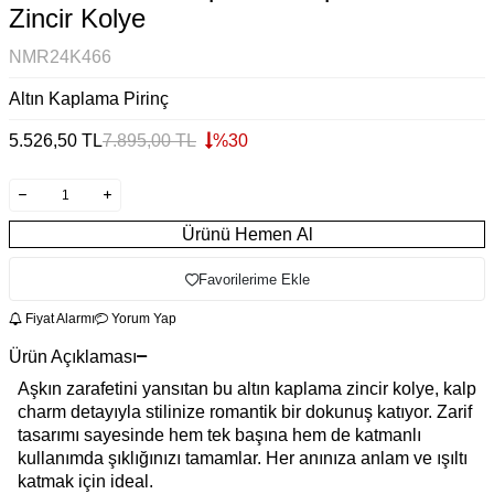
Zincir Kolye
NMR24K466
Altın Kaplama Pirinç
5.526,50
TL
7.895,00
TL
%
30
Ürünü Hemen Al
Favorilerime Ekle
Fiyat Alarmı
Yorum Yap
Ürün Açıklaması
Aşkın zarafetini yansıtan bu altın kaplama zincir kolye, kalp
charm detayıyla stilinize romantik bir dokunuş katıyor. Zarif
tasarımı sayesinde hem tek başına hem de katmanlı
kullanımda şıklığınızı tamamlar. Her anınıza anlam ve ışıltı
katmak için ideal.