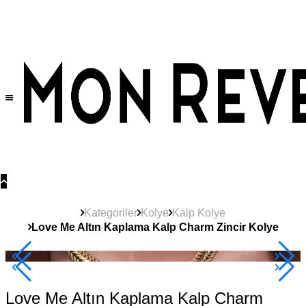
Tüm Ürünlerde Geçerli
%30
İndirim •
2 Ürün ve Üzerine Sepette Ek %10
İndirim Fırsatı!
Kategoriler
Kolye
Kalp Kolye
Love Me Altın Kaplama Kalp Charm Zincir Kolye
Çok Satan
2+ Ürüne +%10
Love Me Altın Kaplama Kalp Charm