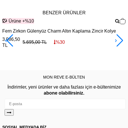
BENZER ÜRÜNLER
2+ Ürüne +%10
Fern Zirkon Gülenyüz Charm Altın Kaplama Zincir Kolye
K
3.986,50
4
5.695,00
TL
%
30
TL
MON REVE E-BÜLTEN
İndirimler, yeni ürünler ve daha fazlası için e-bültenimize
abone olabilirsiniz.
SOSYAL MEDYADA BİZ