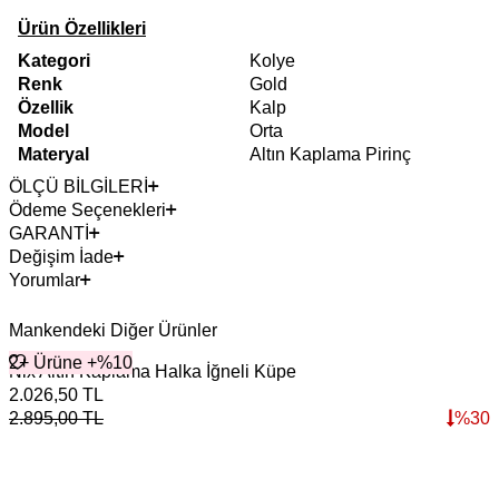
Ürün Özellikleri
Kategori
Kolye
Renk
Gold
Özellik
Kalp
Model
Orta
Materyal
Altın Kaplama Pirinç
ÖLÇÜ BİLGİLERİ
Ödeme Seçenekleri
GARANTİ
Değişim İade
Yorumlar
Mankendeki Diğer Ürünler
2+ Ürüne +%10
Nix Altın Kaplama Halka İğneli Küpe
S
2.026,50
TL
2
2.895,00
TL
%
30
2