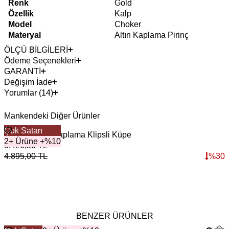
Renk
Gold
Özellik
Kalp
Model
Choker
Materyal
Altın Kaplama Pirinç
ÖLÇÜ BİLGİLERİ
Ödeme Seçenekleri
GARANTİ
Değişim İade
Yorumlar (14)
Mankendeki Diğer Ürünler
Çok Satan
Banana Altın Kaplama Klipsli Küpe
A
2+ Ürüne +%10
3.426,50
TL
3
4.895,00
TL
%
30
5
BENZER ÜRÜNLER