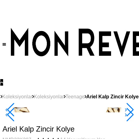
Tüm Ürünlerde Geçerli
%30
İndirim •
2 Ürün ve Üzerine Sepette Ek %10
İndirim Fırsatı!
Koleksiyonlar
Koleksiyonlar
Teenage
Ariel Kalp Zincir Kolye
Çok Satan
2+ Ürüne +%10
Ariel Kalp Zincir Kolye