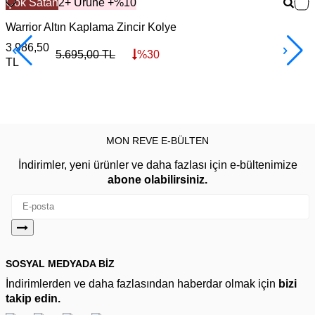
Çok Satan
2+ Ürüne +%10
Warrior Altın Kaplama Zincir Kolye
F
3.986,50
3
5.695,00
TL
%
30
TL
MON REVE E-BÜLTEN
İndirimler, yeni ürünler ve daha fazlası için e-bültenimize
abone olabilirsiniz.
SOSYAL MEDYADA BİZ
İndirimlerden ve daha fazlasından haberdar olmak için
bizi
takip edin.