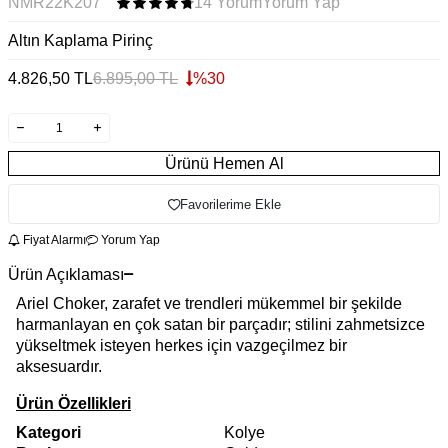
NMR22K207
14 Yorum
Yorum Yap
Altın Kaplama Pirinç
4.826,50
TL
6.895,00
TL
%
30
Ürünü Hemen Al
Favorilerime Ekle
Fiyat Alarmı
Yorum Yap
Ürün Açıklaması
Ariel Choker, zarafet ve trendleri mükemmel bir şekilde
harmanlayan en çok satan bir parçadır; stilini zahmetsizce
yükseltmek isteyen herkes için vazgeçilmez bir
aksesuardır.
Ürün Özellikleri
Kategori
Kolye