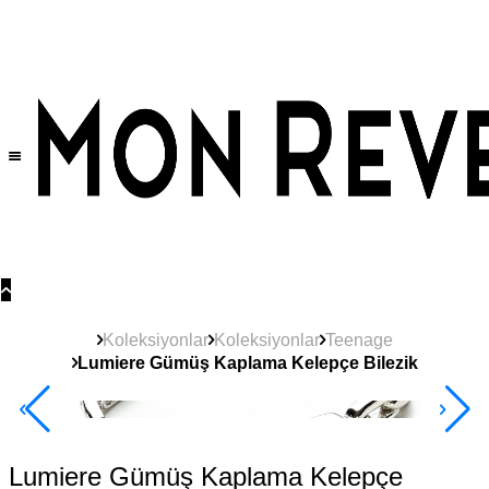
Tüm Ürünlerde Geçerli
%30
İndirim •
2 Ürün ve Üzerine Sepette Ek %10
İndirim Fırsatı!
Koleksiyonlar
Koleksiyonlar
Teenage
Lumiere Gümüş Kaplama Kelepçe Bilezik
Yeni
Ürün
2+ Ürüne +%10
Lumiere Gümüş Kaplama Kelepçe