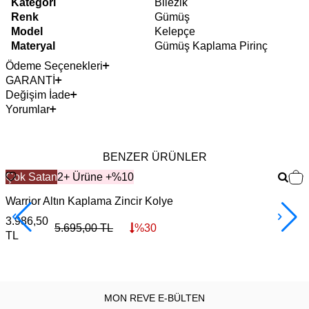
Kategori
Bilezik
Renk
Gümüş
Model
Kelepçe
Materyal
Gümüş Kaplama Pirinç
Ödeme Seçenekleri
GARANTİ
Değişim İade
Yorumlar
BENZER ÜRÜNLER
Çok Satan
2+ Ürüne +%10
Warrior Altın Kaplama Zincir Kolye
F
3.986,50
3
5.695,00
TL
%
30
TL
MON REVE E-BÜLTEN