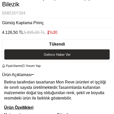
Bilezik
BMR26Y304
Gümüş Kaplama Pirinç
4.126,50
TL
5.895,00
TL
%
30
Tükendi
Gelince Haber Ver
Fiyat Alarmı
Yorum Yap
Ürün Açıklaması
Betina tarafından tasarlanan Mon Reve ürünleri el işçiliği
ile sınırlı sayıda üretilmektedir.Tasarımlarda kullanılan
malzemeler doğal taş olduğundan renk, şekil ve boyutta
resimdeki ürün ile farklılık gösterebilir.
Ürün Özellikleri