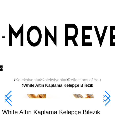
Tüm Ürünlerde Geçerli
%30
İndirim •
2 Ürün ve Üzerine Sepette Ek %10
İndirim Fırsatı!
Koleksiyonlar
Koleksiyonlar
Reflections of You
White Altın Kaplama Kelepçe Bilezik
Yeni
Ürün
Çok Satan
2+ Ürüne +%10
White Altın Kaplama Kelepçe Bilezik