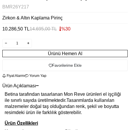
BMR26Y217
Zirkon & Altın Kaplama Pirinç
10.286,50
TL
14.695,00
TL
%
30
Ürünü Hemen Al
Favorilerime Ekle
Fiyat Alarmı
Yorum Yap
Ürün Açıklaması
Betina tarafından tasarlanan Mon Reve ürünleri el işçiliği
ile sınırlı sayıda üretilmektedir.Tasarımlarda kullanılan
malzemeler doğal taş olduğundan renk, şekil ve boyutta
resimdeki ürün ile farklılık gösterebilir.
Ürün Özellikleri