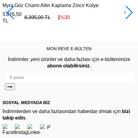
Myra Göz Charm Altın Kaplama Zincir Kolye
M
5.876,50
3
8.395,00
TL
%
30
TL
MON REVE E-BÜLTEN
İndirimler, yeni ürünler ve daha fazlası için e-bültenimize
abone olabilirsiniz.
SOSYAL MEDYADA BİZ
İndirimlerden ve daha fazlasından haberdar olmak için
bizi
takip edin.