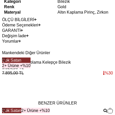
Kategori
Bilezik
Renk
Gold
Materyal
Altın Kaplama Pirinç, Zirkon
ÖLÇÜ BİLGİLERİ
Ödeme Seçenekleri
GARANTİ
Değişim İade
Yorumlar
Mankendeki Diğer Ürünler
Çok Satan
Veloria Altın Kaplama Kelepçe Bilezik
2+ Ürüne +%10
5.526,50
TL
7.895,00
TL
%
30
BENZER ÜRÜNLER
Çok Satan
2+ Ürüne +%10