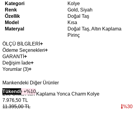
Kategori
Kolye
Renk
Gold, Siyah
Özellik
Doğal Taş
Model
Kısa
Materyal
Doğal Taş, Altın Kaplama
Pirinç
ÖLÇÜ BİLGİLERİ
Ödeme Seçenekleri
GARANTİ
Değişim İade
Yorumlar (3)
Mankendeki Diğer Ürünler
2+ Ürüne +%10
Tükendi
Eve Oniks Altın Kaplama Yonca Charm Kolye
E
7.976,50
TL
1
11.395,00
TL
%
30
1