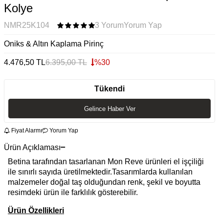
Kolye
NMR25K104
3 Yorum
Yorum Yap
Oniks & Altın Kaplama Pirinç
4.476,50
TL
6.395,00
TL
%
30
Tükendi
Gelince Haber Ver
Fiyat Alarmı
Yorum Yap
Ürün Açıklaması
Betina tarafından tasarlanan Mon Reve ürünleri el işçiliği
ile sınırlı sayıda üretilmektedir.Tasarımlarda kullanılan
malzemeler doğal taş olduğundan renk, şekil ve boyutta
resimdeki ürün ile farklılık gösterebilir.
Ürün Özellikleri