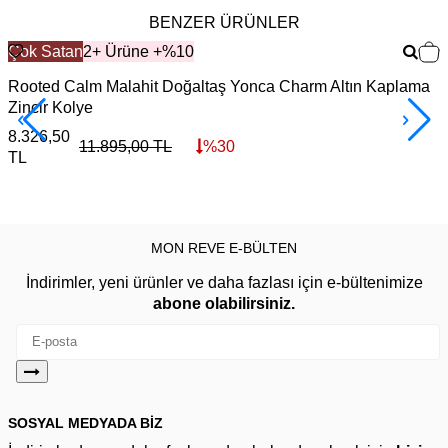
BENZER ÜRÜNLER
Çok Satan
2+ Ürüne +%10
Rooted Calm Malahit Doğaltaş Yonca Charm Altın Kaplama
H
Zincir Kolye
1
8.326,50
11.895,00
TL
%
30
TL
MON REVE E-BÜLTEN
İndirimler, yeni ürünler ve daha fazlası için e-bültenimize
abone olabilirsiniz.
SOSYAL MEDYADA BİZ