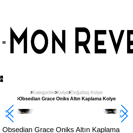
Tüm Ürünlerde Geçerli
%30
İndirim •
2 Ürün ve Üzerine Sepette Ek %10
İndirim Fırsatı!
Kategoriler
Kolye
Doğaltaş Kolye
Obsedian Grace Oniks Altın Kaplama Kolye
2+ Ürüne +%10
Obsedian Grace Oniks Altın Kaplama