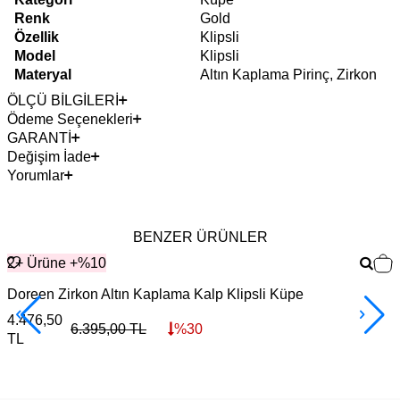
Renk
Gold
Özellik
Klipsli
Model
Klipsli
Materyal
Altın Kaplama Pirinç, Zirkon
ÖLÇÜ BİLGİLERİ
Ödeme Seçenekleri
GARANTİ
Değişim İade
Yorumlar
BENZER ÜRÜNLER
2+ Ürüne +%10
Doreen Zirkon Altın Kaplama Kalp Klipsli Küpe
G
4.476,50
3
6.395,00
TL
%
30
TL