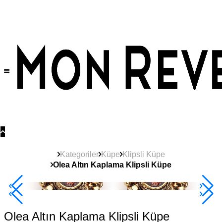
Tüm Ürünlerde Geçerli
%30
İndirim •
2 Ürün ve Üzerine Sepette Ek %10
İndirim Fırsatı!
Kategoriler
Küpe
Klipsli Küpe
Olea Altın Kaplama Klipsli Küpe
2+ Ürüne +%10
Olea Altın Kaplama Klipsli Küpe