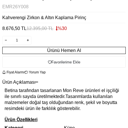
EMR26Y008
Kahverengi Zirkon & Altın Kaplama Pirinç
8.676,50
TL
12.395,00
TL
%
30
Ürünü Hemen Al
Favorilerime Ekle
Fiyat Alarmı
Yorum Yap
Ürün Açıklaması
Betina tarafından tasarlanan Mon Reve ürünleri el işçiliği
ile sınırlı sayıda üretilmektedir.Tasarımlarda kullanılan
malzemeler doğal taş olduğundan renk, şekil ve boyutta
resimdeki ürün ile farklılık gösterebilir.
Ürün Özellikleri
Kategori
Küpe