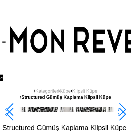
Tüm Ürünlerde Geçerli
%30
İndirim •
2 Ürün ve Üzerine Sepette Ek %10
İndirim Fırsatı!
Kategoriler
Küpe
Klipsli Küpe
Structured Gümüş Kaplama Klipsli Küpe
2+ Ürüne +%10
Structured Gümüş Kaplama Klipsli Küpe