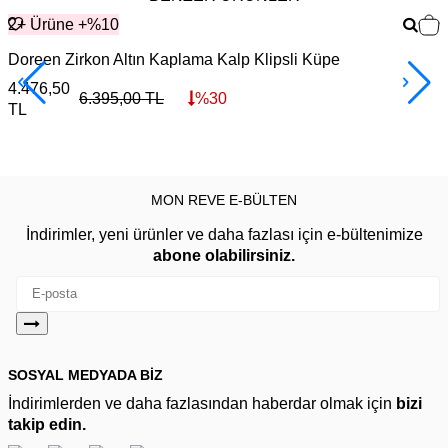
2+ Ürüne +%10
Doreen Zirkon Altın Kaplama Kalp Klipsli Küpe
G
4.476,50
3
6.395,00
TL
%
30
TL
MON REVE E-BÜLTEN
İndirimler, yeni ürünler ve daha fazlası için e-bültenimize
abone olabilirsiniz.
SOSYAL MEDYADA BİZ
İndirimlerden ve daha fazlasından haberdar olmak için
bizi
takip edin.