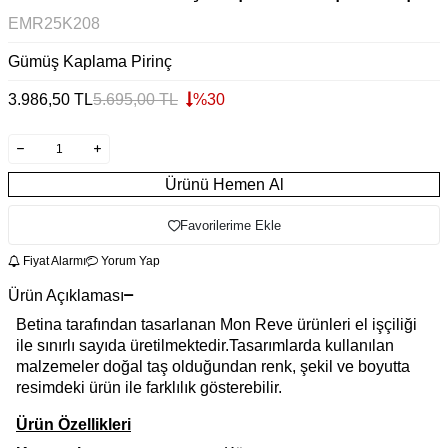
EMR25K208
Gümüş Kaplama Pirinç
3.986,50
TL
5.695,00
TL
%
30
Ürünü Hemen Al
Favorilerime Ekle
Fiyat Alarmı
Yorum Yap
Ürün Açıklaması
Betina tarafından tasarlanan Mon Reve ürünleri el işçiliği
ile sınırlı sayıda üretilmektedir.Tasarımlarda kullanılan
malzemeler doğal taş olduğundan renk, şekil ve boyutta
resimdeki ürün ile farklılık gösterebilir.
Ürün Özellikleri