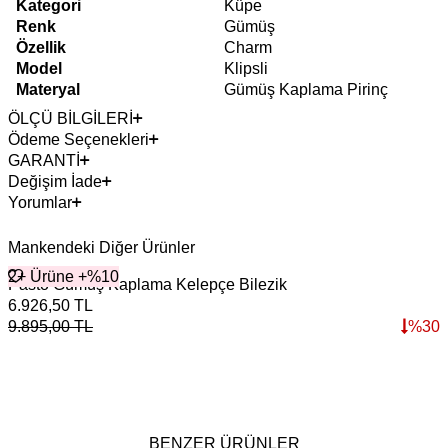
Kategori
Küpe
Renk
Gümüş
Özellik
Charm
Model
Klipsli
Materyal
Gümüş Kaplama Pirinç
ÖLÇÜ BİLGİLERİ
Ödeme Seçenekleri
GARANTİ
Değişim İade
Yorumlar
Mankendeki Diğer Ürünler
2+ Ürüne +%10
Pasto Gümüş Kaplama Kelepçe Bilezik
B
6.926,50
TL
1
9.895,00
TL
%
30
1
BENZER ÜRÜNLER