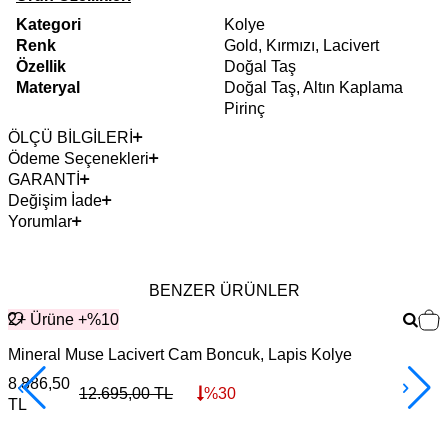
Kategori
Kolye
Renk
Gold, Kırmızı, Lacivert
Özellik
Doğal Taş
Materyal
Doğal Taş, Altın Kaplama
Pirinç
ÖLÇÜ BİLGİLERİ
Ödeme Seçenekleri
GARANTİ
Değişim İade
Yorumlar
BENZER ÜRÜNLER
2+ Ürüne +%10
Mineral Muse Lacivert Cam Boncuk, Lapis Kolye
R
Z
8.886,50
12.695,00
TL
%
30
TL
8