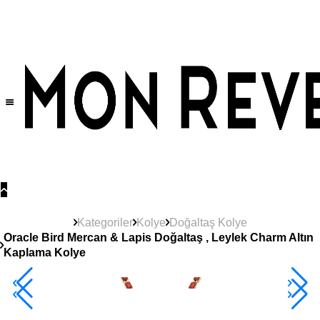
Tüm Ürünlerde Geçerli
%30
İndirim •
2 Ürün ve Üzerine Sepette Ek %10
İndirim Fırsatı!
Kategoriler
Kolye
Doğaltaş Kolye
Oracle Bird Mercan & Lapis Doğaltaş , Leylek Charm Altın
Kaplama Kolye
2+ Ürüne +%10