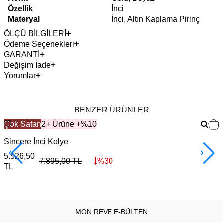
Özellik
İnci
Materyal
İnci, Altın Kaplama Pirinç
ÖLÇÜ BİLGİLERİ
Ödeme Seçenekleri
GARANTİ
Değişim İade
Yorumlar
BENZER ÜRÜNLER
Çok Satan
2+ Ürüne +%10
Sincere İnci Kolye
S
5.526,50
1
7.895,00
TL
%
30
TL
MON REVE E-BÜLTEN