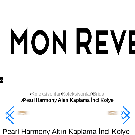
Tüm Ürünlerde Geçerli
%30
İndirim •
2 Ürün ve Üzerine Sepette Ek %10
İndirim Fırsatı!
Koleksiyonlar
Koleksiyonlar
Bridal
Pearl Harmony Altın Kaplama İnci Kolye
2+ Ürüne +%10
Pearl Harmony Altın Kaplama İnci Kolye