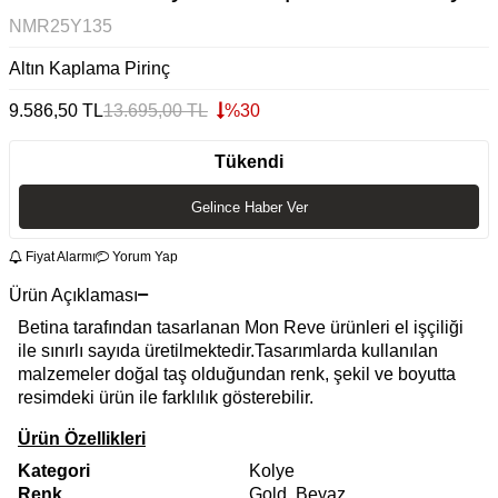
NMR25Y135
Altın Kaplama Pirinç
9.586,50
TL
13.695,00
TL
%
30
Tükendi
Gelince Haber Ver
Fiyat Alarmı
Yorum Yap
Ürün Açıklaması
Betina tarafından tasarlanan Mon Reve ürünleri el işçiliği
ile sınırlı sayıda üretilmektedir.Tasarımlarda kullanılan
malzemeler doğal taş olduğundan renk, şekil ve boyutta
resimdeki ürün ile farklılık gösterebilir.
Ürün Özellikleri
Kategori
Kolye
Renk
Gold, Beyaz