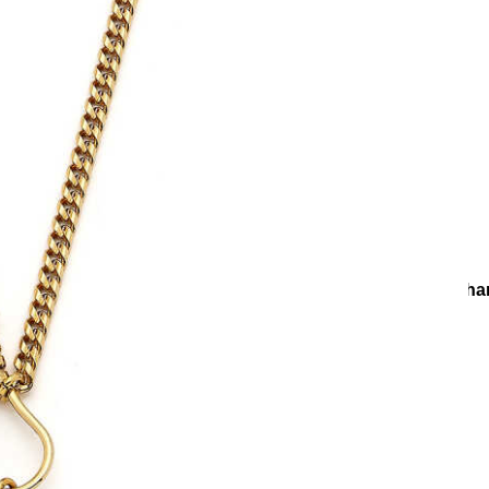
Küpe
Bilezik
Gümüş
Kalp
Küpe
Bilezik
Kalp
Erkek
Küpe
Bilezik
Yonca
Yonca
Küpe
Bilezik
lye
Zincir Kolye
Secret Love Altın Kaplama Zirkon Yıldız Cha