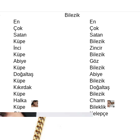
m Ürünlerde Geçerli
%30
İndirim •
2 Ürün ve Üzerine Sepette Ek %10
İndirim Fırsa
e
Bilezik
En
En
Çok
Çok
Satan
Satan
Küpe
Bilezik
İnci
Zincir
Küpe
Bilezik
Abiye
Göz
Küpe
Bilezik
Doğaltaş
Abiye
Küpe
Bilezik
Kıkırdak
Doğaltaş
Küpe
Bilezik
Halka
Charm
Küpe
Bileklik
Göz
Kelepçe
Küpe
Bilezik
Charm
İnci
Küpe
Bilezik
Klipsli
Gümüş