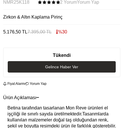
NMR25K118
2 Yorum
Yorum Yap
Zirkon & Altın Kaplama Pirinç
5.176,50
TL
7.395,00
TL
%
30
Tükendi
Gelince Haber Ver
Fiyat Alarmı
Yorum Yap
Ürün Açıklaması
Betina tarafından tasarlanan Mon Reve ürünleri el
işçiliği ile sınırlı sayıda üretilmektedir.Tasarımlarda
kullanılan malzemeler doğal taş olduğundan renk,
şekil ve boyutta resimdeki ürün ile farklılık gösterebilir.