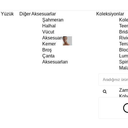
tı!
Yüzük
Diğer Aksesuarlar
Koleksiyonlar
Şahmeran
Kole
Halhal
Tee
Vücut
Brid
Aksesuarı
Rivi
Kemer
Terr
Broş
Blo
Çanta
Lum
Aksesuarları
Spiri
Mala
Mon
Rev
Zam
Kol
Küp
Bile
Yüz