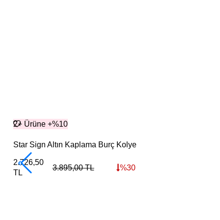
2+ Ürüne +%10
Star Sign Altın Kaplama Burç Kolye
2.726,50
3.895,00
TL
%
30
TL