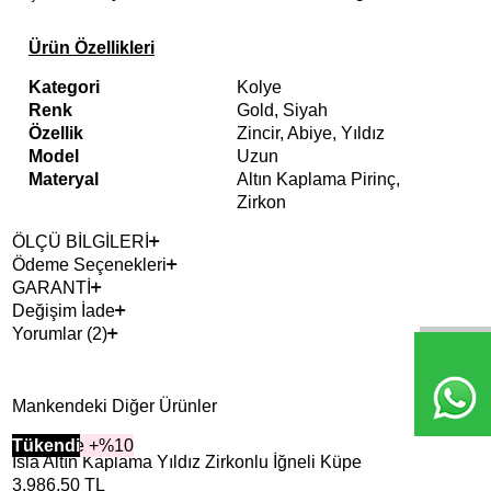
Ürün Özellikleri
Kategori
Kolye
Renk
Gold, Siyah
Özellik
Zincir, Abiye, Yıldız
Model
Uzun
Materyal
Altın Kaplama Pirinç,
Zirkon
ÖLÇÜ BİLGİLERİ
Ödeme Seçenekleri
GARANTİ
Değişim İade
Yorumlar (2)
Mankendeki Diğer Ürünler
2+ Ürüne +%10
Tükendi
2+ 
Tük
Isla Altın Kaplama Yıldız Zirkonlu İğneli Küpe
Rub
3.986,50
TL
4.4