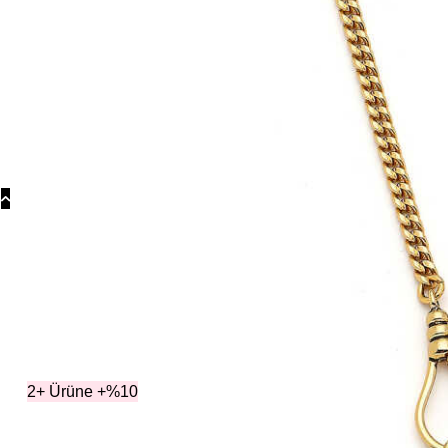
Kolye
Gümüş
Kolye
Yonca
Kolye
Kategoriler
Ko
2+ Ürüne +%10