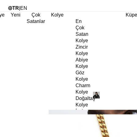
Tü
TR
|
EN
ye
Yeni
Çok
Kolye
Küp
Satanlar
En
Çok
Satan
Kolye
Zincir
Kolye
Abiye
Kolye
Göz
Kolye
Charm
Kolye
Doğaltaş
Kolye
İnci
Kolye
Choker
Kolye
Kalp