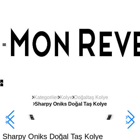
Tüm Ürünlerde Geçerli
%30
İndirim •
2 Ürün ve Üzerine Sepette Ek %10
İndirim Fırsatı!
Kategoriler
Kolye
Doğaltaş Kolye
Sharpy Oniks Doğal Taş Kolye
2+ Ürüne +%10
Sharpy Oniks Doğal Taş Kolye