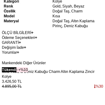
Kategori
Kolye
Renk
Gold, Siyah, Beyaz
Özellik
Doğal Taş, Charm
Model
Kısa
Materyal
Doğal Taş, Altın Kaplama
Pirinç, Deniz Kabuğu
ÖLÇÜ BİLGİLERİ
Ödeme Seçenekleri
GARANTİ
Değişim İade
Yorumlar
Mankendeki Diğer Ürünler
2+ Ürüne +%10
Tükendi
Mira Yıldız & Deniz Kabuğu Charm Altın Kaplama Zincir
P
Kolye
2
3.426,50
TL
2
4.895,00
TL
%
30