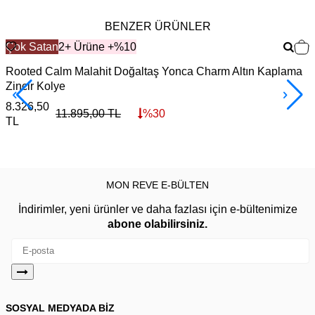
BENZER ÜRÜNLER
Çok Satan
2+ Ürüne +%10
Rooted Calm Malahit Doğaltaş Yonca Charm Altın Kaplama
H
Zincir Kolye
1
8.326,50
11.895,00
TL
%
30
TL
MON REVE E-BÜLTEN
İndirimler, yeni ürünler ve daha fazlası için e-bültenimize
abone olabilirsiniz.
SOSYAL MEDYADA BİZ