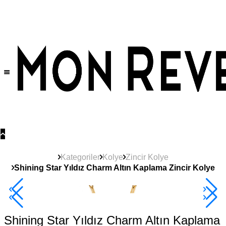
Tüm Ürünlerde Geçerli
%30
İndirim •
2 Ürün ve Üzerine Sepette Ek %10
İndirim Fırsatı!
Kategoriler
Kolye
Zincir Kolye
Shining Star Yıldız Charm Altın Kaplama Zincir Kolye
2+ Ürüne +%10
Shining Star Yıldız Charm Altın Kaplama