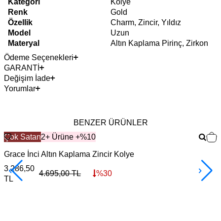
Kategori
Kolye
Renk
Gold
Özellik
Charm, Zincir, Yıldız
Model
Uzun
Materyal
Altın Kaplama Pirinç, Zirkon
Ödeme Seçenekleri
GARANTİ
Değişim İade
Yorumlar
BENZER ÜRÜNLER
Çok Satan
2+ Ürüne +%10
Grace İnci Altın Kaplama Zincir Kolye
L
3.286,50
5
4.695,00
TL
%
30
TL