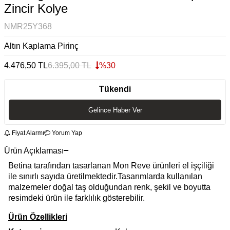
Zincir Kolye
NMR25Y368
Altın Kaplama Pirinç
4.476,50
TL
6.395,00
TL
%
30
Tükendi
Gelince Haber Ver
Fiyat Alarmı
Yorum Yap
Ürün Açıklaması
Betina tarafından tasarlanan Mon Reve ürünleri el işçiliği
ile sınırlı sayıda üretilmektedir.Tasarımlarda kullanılan
malzemeler doğal taş olduğundan renk, şekil ve boyutta
resimdeki ürün ile farklılık gösterebilir.
Ürün Özellikleri