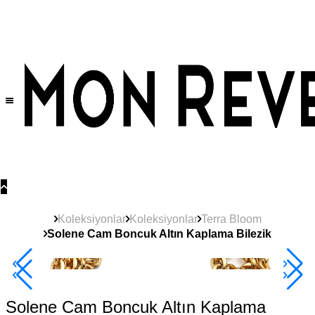
Tüm Ürünlerde Geçerli
%30
İndirim •
2 Ürün ve Üzerine Sepette Ek %10
İndirim Fırsatı!
Koleksiyonlar
Koleksiyonlar
Terra Bloom
Solene Cam Boncuk Altın Kaplama Bilezik
Çok Satan
2+ Ürüne +%10
Solene Cam Boncuk Altın Kaplama