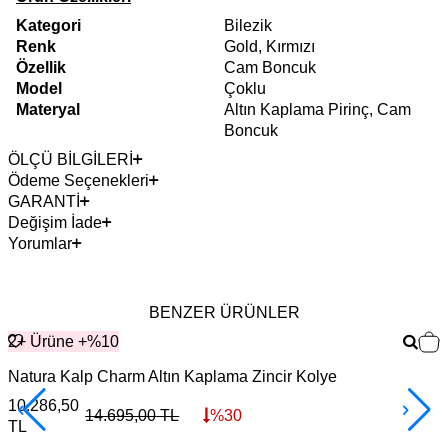
Kategori
Bilezik
Renk
Gold, Kırmızı
Özellik
Cam Boncuk
Model
Çoklu
Materyal
Altın Kaplama Pirinç, Cam
Boncuk
ÖLÇÜ BİLGİLERİ
Ödeme Seçenekleri
GARANTİ
Değişim İade
Yorumlar
BENZER ÜRÜNLER
2+ Ürüne +%10
Natura Kalp Charm Altın Kaplama Zincir Kolye
10.286,50
7
14.695,00
TL
%
30
TL