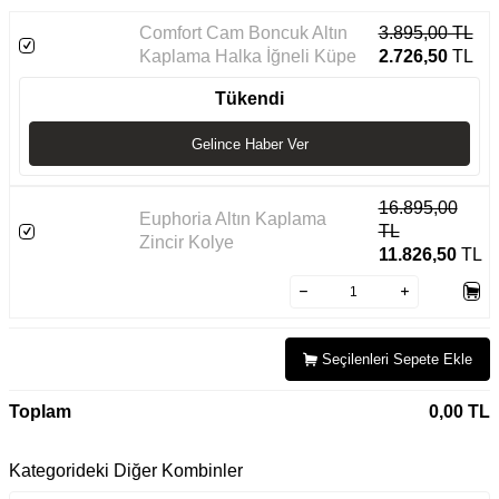
Comfort Cam Boncuk Altın
3.895,00
TL
Kaplama Halka İğneli Küpe
2.726,50
TL
Tükendi
Gelince Haber Ver
16.895,00
Euphoria Altın Kaplama
TL
Zincir Kolye
11.826,50
TL
Seçilenleri Sepete Ekle
Toplam
0,00
TL
Kategorideki Diğer Kombinler