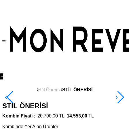
Tüm Ürünlerde Geçerli
%30
İndirim •
2 Ürün ve Üzerine Sepette Ek %10
İndirim Fırsatı!
Stil Önerisi
STİL ÖNERİSİ
STİL ÖNERİSİ
Kombin Fiyatı :
20.790,00 TL
14.553,00
TL
Kombinde Yer Alan Ürünler